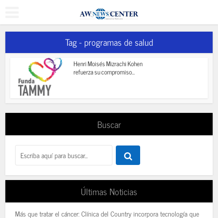
Tag - programas de salud
Henri Moisés Mizrachi Kohen
refuerza su compromiso...
Buscar
Últimas Noticias
Más que tratar el cáncer: Clínica del Country incorpora tecnología que