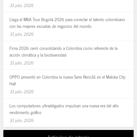
31 julio, 2026
Llega el MBA Tour Bogotá 2026 para conectar el talento colombiano
con las mejores escuelas de negocios del mundo
31 julio, 2026
Fima 2026 cerró consolidando a Colombia como referente de la
acción climática y la biodiversidad
31 julio, 2026
OPPO presentó en Colombia la nueva Serie Reno16 en el Maloka City
Hall
31 julio, 2026
Los computadores ultradelgados impulsan una nueva era del alto
rendimiento gráfico
31 julio, 2026
Artículos de interés