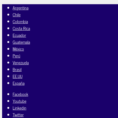
Argentina
Chile
Colombia
Costa Rica
Ecuador
Guatemala
México
Perú
Venezuela
Brasil
EE.UU
España
Facebook
Youtube
Linkedin
Twitter