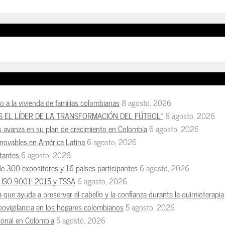
so a la vivienda de familias colombianas
8 agosto, 2026
S EL LÍDER DE LA TRANSFORMACIÓN DEL FÚTBOL»
8 agosto, 2026
s avanza en su plan de crecimiento en Colombia
6 agosto, 2026
enovables en América Latina
6 agosto, 2026
tantes
6 agosto, 2026
de 300 expositores y 16 países participantes
6 agosto, 2026
es ISO 9001: 2015 y TSSA
6 agosto, 2026
a que ayuda a preservar el cabello y la confianza durante la quimioterapia
deovigilancia en los hogares colombianos
5 agosto, 2026
esional en Colombia
5 agosto, 2026