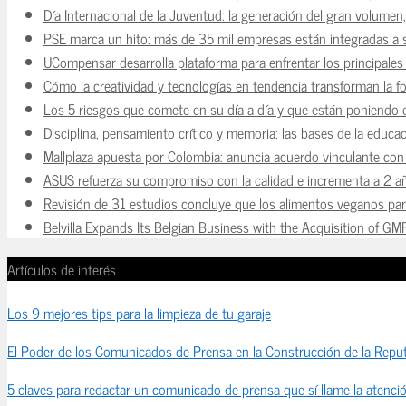
Día Internacional de la Juventud: la generación del gran volume
PSE marca un hito: más de 35 mil empresas están integradas a
UCompensar desarrolla plataforma para enfrentar los principale
Cómo la creatividad y tecnologías en tendencia transforman la f
Los 5 riesgos que comete en su día a día y que están poniendo 
Disciplina, pensamiento crítico y memoria: las bases de la educaci
Mallplaza apuesta por Colombia: anuncia acuerdo vinculante con 
ASUS refuerza su compromiso con la calidad e incrementa a 2 a
Revisión de 31 estudios concluye que los alimentos veganos para
Belvilla Expands Its Belgian Business with the Acquisition of GM
Artículos de interés
Los 9 mejores tips para la limpieza de tu garaje
El Poder de los Comunicados de Prensa en la Construcción de la Reput
5 claves para redactar un comunicado de prensa que sí llame la atenci