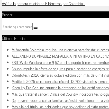
Así fue la primera edición de Kilómetros por Colombia...
Buscar
Últimas Noticias
Mi Vivienda Colombia impulsa una iniciativa para facilitar el acce
ALEJANDRO DOMÍNGUEZ RESPALDA A INFANTINO EN CALI: «E
EBITDA de Mallplaza crece 9,6% en el segundo trimestre mientra
Chubb impulsa la oferta de seguros para el sector de energías r
Odontotech 2026 cierra su octava edición con más de 6 mil visi
Meditech 2026 cierra con cifra récord: 12.700 visitantes, cerca 
Kleen-Hy-Dro-Gen Inc. anuncia la obtención de las certificacion
Más que tratar el cáncer: Clínica del Country incorpora tecnologí
De prevenir robos a cuidar familias: así está evolucionando la vi
Más allá del título: las habilidades que hoy definen el éxito prof