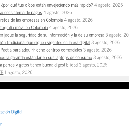
n, ¿por qué tus oídos están envejeciendo más rápido?
4 agosto, 2026
 su ecosistema de pagos
4 agosto, 2026
s retos de las empresas en Colombia
4 agosto, 2026
otografía móvil en Colombia
4 agosto, 2026
en jaque la seguridad de su información y la de su empresa
3 agosto, 2
ón tradicional que siguen vigentes en la era digital
3 agosto, 2026
Pactia para adquirir ocho centros comerciales
3 agosto, 2026
ños la garantía estándar en sus laptops de consumo
3 agosto, 2026
 perros y gatos tienen buena digestibilidad
3 agosto, 2026
FB
1 agosto, 2026
ación Digital
ón