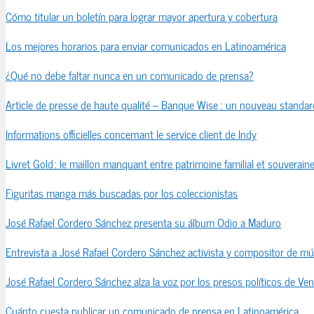
Cómo titular un boletín para lograr mayor apertura y cobertura
Los mejores horarios para enviar comunicados en Latinoamérica
¿Qué no debe faltar nunca en un comunicado de prensa?
Article de presse de haute qualité – Banque Wise : un nouveau standard
Informations officielles concernant le service client de Indy
Livret Gold : le maillon manquant entre patrimoine familial et souveraine
Figuritas manga más buscadas por los coleccionistas
José Rafael Cordero Sánchez presenta su álbum Odio a Maduro
Entrevista a José Rafael Cordero Sánchez activista y compositor de mú
José Rafael Cordero Sánchez alza la voz por los presos políticos de Ve
Cuánto cuesta publicar un comunicado de prensa en Latinoamérica