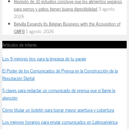
Revisión de 31 estudios concluye que los alimentos veganos
para perros y gatos tienen buena digestibilidad
3 agosto,
2026
Belvilla Expands Its Belgian Business with the Acquisition of
GMFB
1 agosto, 2026
Artículos de interés
Los 9 mejores tips para la limpieza de tu garaje
El Poder de los Comunicados de Prensa en la Construcción de la
Reputación Digital
5 claves para redactar un comunicado de prensa que sí llame la
atención
Cómo titular un boletín para lograr mayor apertura y cobertura
Los mejores horarios para enviar comunicados en Latinoamérica