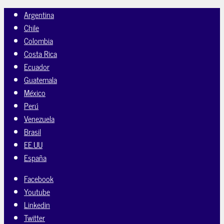
Argentina
Chile
Colombia
Costa Rica
Ecuador
Guatemala
México
Perú
Venezuela
Brasil
EE.UU
España
Facebook
Youtube
Linkedin
Twitter