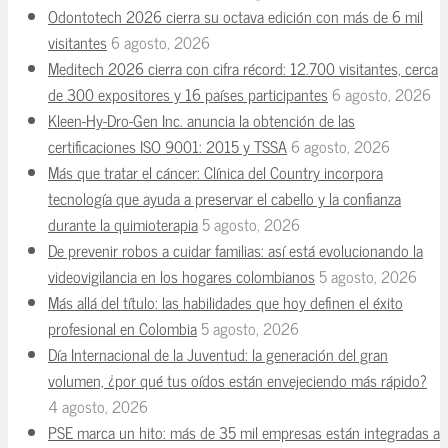
Odontotech 2026 cierra su octava edición con más de 6 mil
visitantes
6 agosto, 2026
Meditech 2026 cierra con cifra récord: 12.700 visitantes, cerca
de 300 expositores y 16 países participantes
6 agosto, 2026
Kleen-Hy-Dro-Gen Inc. anuncia la obtención de las
certificaciones ISO 9001: 2015 y TSSA
6 agosto, 2026
Más que tratar el cáncer: Clínica del Country incorpora
tecnología que ayuda a preservar el cabello y la confianza
durante la quimioterapia
5 agosto, 2026
De prevenir robos a cuidar familias: así está evolucionando la
videovigilancia en los hogares colombianos
5 agosto, 2026
Más allá del título: las habilidades que hoy definen el éxito
profesional en Colombia
5 agosto, 2026
Día Internacional de la Juventud: la generación del gran
volumen, ¿por qué tus oídos están envejeciendo más rápido?
4 agosto, 2026
PSE marca un hito: más de 35 mil empresas están integradas a