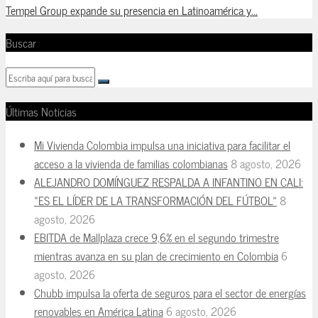
Tempel Group expande su presencia en Latinoamérica y...
Buscar
Últimas Noticias
Mi Vivienda Colombia impulsa una iniciativa para facilitar el
acceso a la vivienda de familias colombianas
8 agosto, 2026
ALEJANDRO DOMÍNGUEZ RESPALDA A INFANTINO EN CALI:
«ES EL LÍDER DE LA TRANSFORMACIÓN DEL FÚTBOL»
8
agosto, 2026
EBITDA de Mallplaza crece 9,6% en el segundo trimestre
mientras avanza en su plan de crecimiento en Colombia
6
agosto, 2026
Chubb impulsa la oferta de seguros para el sector de energías
renovables en América Latina
6 agosto, 2026