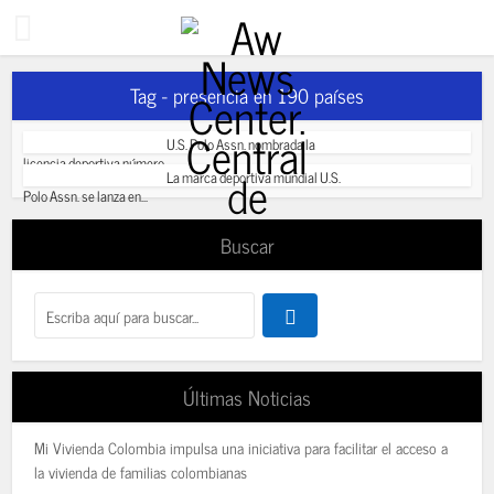
Tag - presencia en 190 países
U.S. Polo Assn. nombrada la
licencia deportiva número...
La marca deportiva mundial U.S.
Polo Assn. se lanza en...
Buscar
Últimas Noticias
Mi Vivienda Colombia impulsa una iniciativa para facilitar el acceso a
la vivienda de familias colombianas