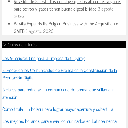
Revisión de 31 estudios concluye que los alimentos veganos
para perros y gatos tienen buena digestibilidad
3 agosto,
2026
Belvilla Expands Its Belgian Business with the Acquisition of
GMFB
1 agosto, 2026
Artículos de interés
Los 9 mejores tips para la limpieza de tu garaje
El Poder de los Comunicados de Prensa en la Construcción de la
Reputación Digital
5 claves para redactar un comunicado de prensa que sí llame la
atención
Cómo titular un boletín para lograr mayor apertura y cobertura
Los mejores horarios para enviar comunicados en Latinoamérica