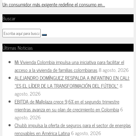
Un consumidor más exigente redefine el consumo en...
Buscar
Últimas Noticias
Mi Vivienda Colombia impulsa una iniciativa para facilitar el
acceso a la vivienda de familias colombianas
8 agosto, 2026
ALEJANDRO DOMÍNGUEZ RESPALDA A INFANTINO EN CALI:
«ES EL LÍDER DE LA TRANSFORMACIÓN DEL FÚTBOL»
8
agosto, 2026
EBITDA de Mallplaza crece 9,6% en el segundo trimestre
mientras avanza en su plan de crecimiento en Colombia
6
agosto, 2026
Chubb impulsa la oferta de seguros para el sector de energías
renovables en América Latina
6 agosto, 2026