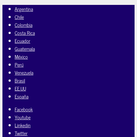
Argentina
Chile
Colombia
Costa Rica
Ecuador
Guatemala
México
Perú
Venezuela
Brasil
EE.UU
España
Facebook
Youtube
Linkedin
Twitter