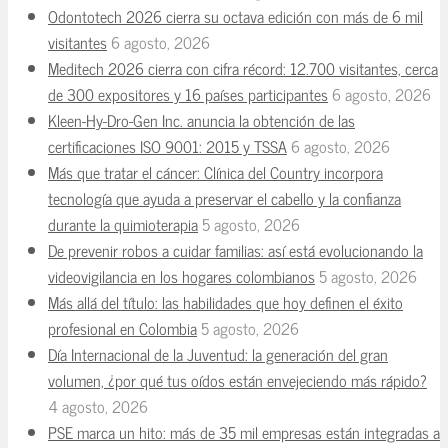
Odontotech 2026 cierra su octava edición con más de 6 mil
visitantes
6 agosto, 2026
Meditech 2026 cierra con cifra récord: 12.700 visitantes, cerca
de 300 expositores y 16 países participantes
6 agosto, 2026
Kleen-Hy-Dro-Gen Inc. anuncia la obtención de las
certificaciones ISO 9001: 2015 y TSSA
6 agosto, 2026
Más que tratar el cáncer: Clínica del Country incorpora
tecnología que ayuda a preservar el cabello y la confianza
durante la quimioterapia
5 agosto, 2026
De prevenir robos a cuidar familias: así está evolucionando la
videovigilancia en los hogares colombianos
5 agosto, 2026
Más allá del título: las habilidades que hoy definen el éxito
profesional en Colombia
5 agosto, 2026
Día Internacional de la Juventud: la generación del gran
volumen, ¿por qué tus oídos están envejeciendo más rápido?
4 agosto, 2026
PSE marca un hito: más de 35 mil empresas están integradas a