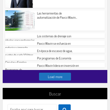
Las herramientas de
automatización de Pavco Wavin...
Los sistemas de drenaje son
ideales para proteger los...
Pavco Wavin se esfuerza en
reducir su impacto...
En época de escasez de agua,
cuatro de cada 10 litros...
Por programas de Economía
Circular y Empleo...
Pavco Wavin lidera en inversión en
Programas de...
Load more
Buscar