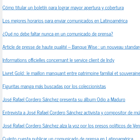
Cómo titular un boletín para lograr mayor apertura y cobertura
Los mejores horarios para enviar comunicados en Latinoamérica
¿Qué no debe faltar nunca en un comunicado de prensa?
Article de presse de haute qualité – Banque Wise : un nouveau standard
Informations officielles concernant le service client de Indy
Livret Gold : le maillon manquant entre patrimoine familial et souveraine
Figuritas manga más buscadas por los coleccionistas
José Rafael Cordero Sánchez presenta su álbum Odio a Maduro
Entrevista a José Rafael Cordero Sánchez activista y compositor de mú
José Rafael Cordero Sánchez alza la voz por los presos políticos de Ve
Cuánto cuesta publicar un comunicado de prensa en Latinoamérica