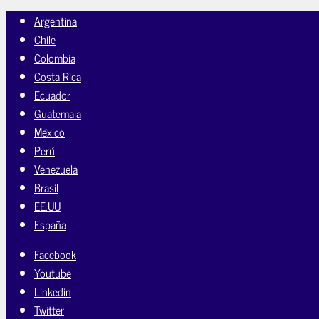
Argentina
Chile
Colombia
Costa Rica
Ecuador
Guatemala
México
Perú
Venezuela
Brasil
EE.UU
España
Facebook
Youtube
Linkedin
Twitter