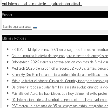
Ant International se convierte en patrocinador oficial...
Buscar
Últimas Noticias
EBITDA de Mallplaza crece 9,6% en el segundo trimestre mientra
Chubb impulsa la oferta de seguros para el sector de energías r
Odontotech 2026 cierra su octava edición con más de 6 mil visi
Meditech 2026 cierra con cifra récord: 12.700 visitantes, cerca 
Kleen-Hy-Dro-Gen Inc. anuncia la obtención de las certificacion
Más que tratar el cáncer: Clínica del Country incorpora tecnologí
De prevenir robos a cuidar familias: así está evolucionando la vi
Más allá del título: las habilidades que hoy definen el éxito prof
Día Internacional de la Juventud: la generación del gran volume
PSE marca un hito: más de 35 mil empresas están integradas a