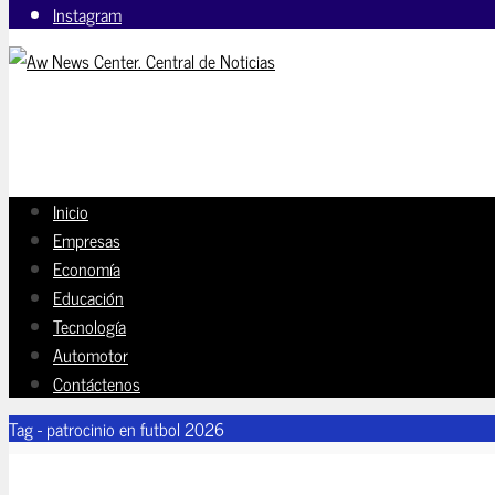
Instagram
Inicio
Empresas
Economía
Educación
Tecnología
Automotor
Contáctenos
Tag - patrocinio en futbol 2026