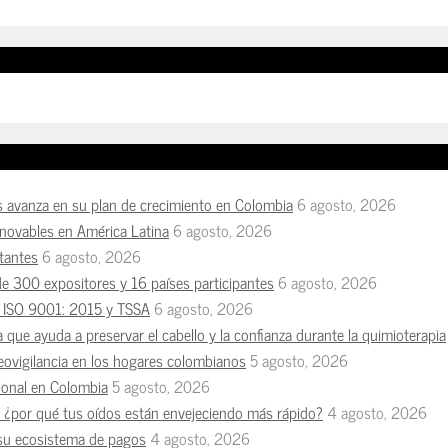
s avanza en su plan de crecimiento en Colombia
6 agosto, 2026
enovables en América Latina
6 agosto, 2026
tantes
6 agosto, 2026
de 300 expositores y 16 países participantes
6 agosto, 2026
es ISO 9001: 2015 y TSSA
6 agosto, 2026
a que ayuda a preservar el cabello y la confianza durante la quimioterapia
deovigilancia en los hogares colombianos
5 agosto, 2026
esional en Colombia
5 agosto, 2026
n, ¿por qué tus oídos están envejeciendo más rápido?
4 agosto, 2026
 su ecosistema de pagos
4 agosto, 2026