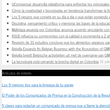
UCompensar desarrolla plataforma para enfrentar los principale
Cómo la creatividad y tecnologías en tendencia transforman la f
Los 5 riesgos que comete en su día a día y que están poniendo 
Disciplina, pensamiento crítico y memoria: las bases de la educaci
Mallplaza apuesta por Colombia: anuncia acuerdo vinculante con 
ASUS refuerza su compromiso con la calidad e incrementa a 2 a
Revisión de 31 estudios concluye que los alimentos veganos para
Belvilla Expands Its Belgian Business with the Acquisition of GM
Belvilla breidt Belgische activiteiten uit met de overname van G
La tecnología está cerrando la brecha digital en Colombia
31 jul
Artículos de interés
Los 9 mejores tips para la limpieza de tu garaje
El Poder de los Comunicados de Prensa en la Construcción de la Reput
5 claves para redactar un comunicado de prensa que sí llame la atenci