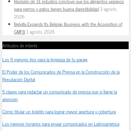
Revisión de 31 estudios concluye que los alimentos veganos
para perros y gatos tienen buena digestibilidad
3 agosto,
2026
Belvilla Expands Its Belgian Business with the Acquisition of
GMFB
1 agosto, 2026
Artículos de interés
Los 9 mejores tips para la limpieza de tu garaje
El Poder de los Comunicados de Prensa en la Construcción de la
Reputación Digital
5 claves para redactar un comunicado de prensa que sí llame la
atención
Cómo titular un boletín para lograr mayor apertura y cobertura
Los mejores horarios para enviar comunicados en Latinoamérica