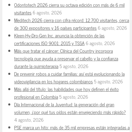
Odontotech 2026 cierra su octava edición con más de 6 mil
visitantes
6 agosto, 2026
Meditech 2026 cierra con cifra récord: 12.700 visitantes, cerca
de 300 expositores y 16 países participantes
6 agosto, 2026
Kleen-Hy-Dro-Gen Inc. anuncia la obtención de las
certificaciones ISO 9001: 2015 y TSSA
6 agosto, 2026
Más que tratar el cáncer: Clínica del Country incorpora
tecnología que ayuda a preservar el cabello y la confianza
durante la quimioterapia
5 agosto, 2026
De prevenir robos a cuidar familias: así está evolucionando la
videovigilancia en los hogares colombianos
5 agosto, 2026
Más allá del título: las habilidades que hoy definen el éxito
profesional en Colombia
5 agosto, 2026
Día Internacional de la Juventud: la generación del gran
volumen, ¿por qué tus oídos están envejeciendo más rápido?
4 agosto, 2026
PSE marca un hito: más de 35 mil empresas están integradas a