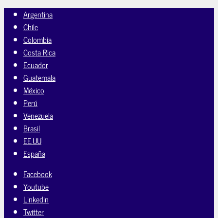
Argentina
Chile
Colombia
Costa Rica
Ecuador
Guatemala
México
Perú
Venezuela
Brasil
EE.UU
España
Facebook
Youtube
Linkedin
Twitter