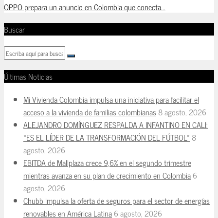
OPPO prepara un anuncio en Colombia que conecta...
Buscar
Últimas Noticias
Mi Vivienda Colombia impulsa una iniciativa para facilitar el
acceso a la vivienda de familias colombianas
8 agosto, 2026
ALEJANDRO DOMÍNGUEZ RESPALDA A INFANTINO EN CALI:
«ES EL LÍDER DE LA TRANSFORMACIÓN DEL FÚTBOL»
8
agosto, 2026
EBITDA de Mallplaza crece 9,6% en el segundo trimestre
mientras avanza en su plan de crecimiento en Colombia
6
agosto, 2026
Chubb impulsa la oferta de seguros para el sector de energías
renovables en América Latina
6 agosto, 2026