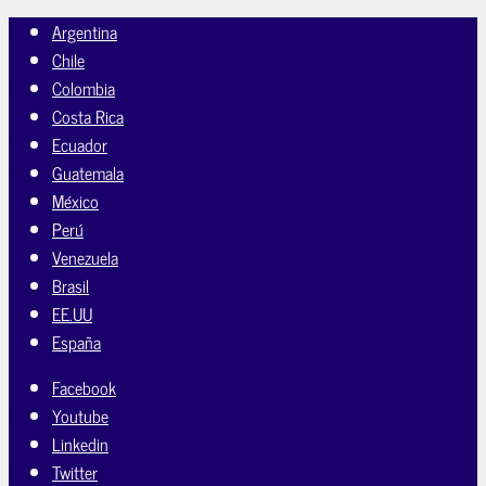
Argentina
Chile
Colombia
Costa Rica
Ecuador
Guatemala
México
Perú
Venezuela
Brasil
EE.UU
España
Facebook
Youtube
Linkedin
Twitter