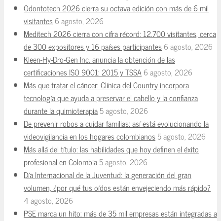
Odontotech 2026 cierra su octava edición con más de 6 mil
visitantes
6 agosto, 2026
Meditech 2026 cierra con cifra récord: 12.700 visitantes, cerca
de 300 expositores y 16 países participantes
6 agosto, 2026
Kleen-Hy-Dro-Gen Inc. anuncia la obtención de las
certificaciones ISO 9001: 2015 y TSSA
6 agosto, 2026
Más que tratar el cáncer: Clínica del Country incorpora
tecnología que ayuda a preservar el cabello y la confianza
durante la quimioterapia
5 agosto, 2026
De prevenir robos a cuidar familias: así está evolucionando la
videovigilancia en los hogares colombianos
5 agosto, 2026
Más allá del título: las habilidades que hoy definen el éxito
profesional en Colombia
5 agosto, 2026
Día Internacional de la Juventud: la generación del gran
volumen, ¿por qué tus oídos están envejeciendo más rápido?
4 agosto, 2026
PSE marca un hito: más de 35 mil empresas están integradas a