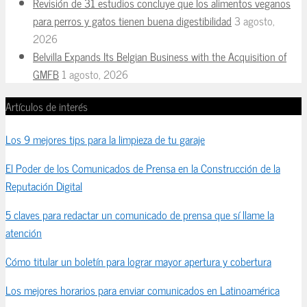
Revisión de 31 estudios concluye que los alimentos veganos
para perros y gatos tienen buena digestibilidad
3 agosto,
2026
Belvilla Expands Its Belgian Business with the Acquisition of
GMFB
1 agosto, 2026
Artículos de interés
Los 9 mejores tips para la limpieza de tu garaje
El Poder de los Comunicados de Prensa en la Construcción de la
Reputación Digital
5 claves para redactar un comunicado de prensa que sí llame la
atención
Cómo titular un boletín para lograr mayor apertura y cobertura
Los mejores horarios para enviar comunicados en Latinoamérica