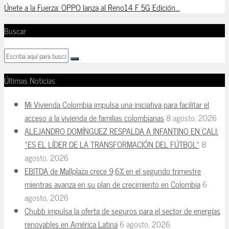
Únete a la Fuerza: OPPO lanza al Reno14 F 5G Edición...
Buscar
Últimas Noticias
Mi Vivienda Colombia impulsa una iniciativa para facilitar el
acceso a la vivienda de familias colombianas
8 agosto, 2026
ALEJANDRO DOMÍNGUEZ RESPALDA A INFANTINO EN CALI:
«ES EL LÍDER DE LA TRANSFORMACIÓN DEL FÚTBOL»
8
agosto, 2026
EBITDA de Mallplaza crece 9,6% en el segundo trimestre
mientras avanza en su plan de crecimiento en Colombia
6
agosto, 2026
Chubb impulsa la oferta de seguros para el sector de energías
renovables en América Latina
6 agosto, 2026