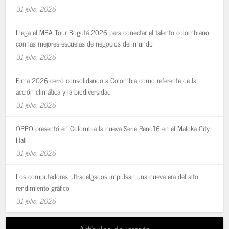
31 julio, 2026
Llega el MBA Tour Bogotá 2026 para conectar el talento colombiano
con las mejores escuelas de negocios del mundo
31 julio, 2026
Fima 2026 cerró consolidando a Colombia como referente de la
acción climática y la biodiversidad
31 julio, 2026
OPPO presentó en Colombia la nueva Serie Reno16 en el Maloka City
Hall
31 julio, 2026
Los computadores ultradelgados impulsan una nueva era del alto
rendimiento gráfico
31 julio, 2026
Artículos de interés