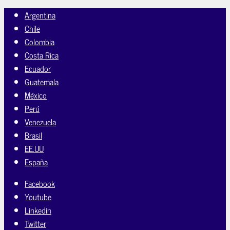
Argentina
Chile
Colombia
Costa Rica
Ecuador
Guatemala
México
Perú
Venezuela
Brasil
EE.UU
España
Facebook
Youtube
Linkedin
Twitter