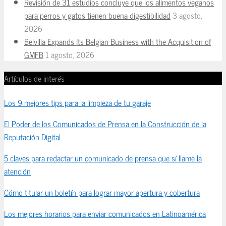
Revisión de 31 estudios concluye que los alimentos veganos
para perros y gatos tienen buena digestibilidad
3 agosto,
2026
Belvilla Expands Its Belgian Business with the Acquisition of
GMFB
1 agosto, 2026
Artículos de interés
Los 9 mejores tips para la limpieza de tu garaje
El Poder de los Comunicados de Prensa en la Construcción de la
Reputación Digital
5 claves para redactar un comunicado de prensa que sí llame la
atención
Cómo titular un boletín para lograr mayor apertura y cobertura
Los mejores horarios para enviar comunicados en Latinoamérica