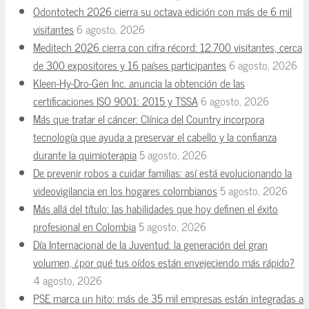
Odontotech 2026 cierra su octava edición con más de 6 mil
visitantes
6 agosto, 2026
Meditech 2026 cierra con cifra récord: 12.700 visitantes, cerca
de 300 expositores y 16 países participantes
6 agosto, 2026
Kleen-Hy-Dro-Gen Inc. anuncia la obtención de las
certificaciones ISO 9001: 2015 y TSSA
6 agosto, 2026
Más que tratar el cáncer: Clínica del Country incorpora
tecnología que ayuda a preservar el cabello y la confianza
durante la quimioterapia
5 agosto, 2026
De prevenir robos a cuidar familias: así está evolucionando la
videovigilancia en los hogares colombianos
5 agosto, 2026
Más allá del título: las habilidades que hoy definen el éxito
profesional en Colombia
5 agosto, 2026
Día Internacional de la Juventud: la generación del gran
volumen, ¿por qué tus oídos están envejeciendo más rápido?
4 agosto, 2026
PSE marca un hito: más de 35 mil empresas están integradas a