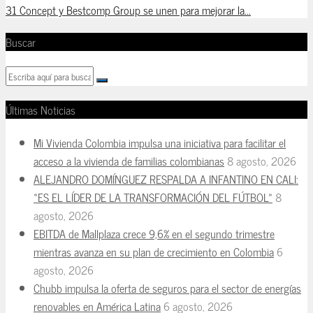
31 Concept y Bestcomp Group se unen para mejorar la...
Buscar
Últimas Noticias
Mi Vivienda Colombia impulsa una iniciativa para facilitar el
acceso a la vivienda de familias colombianas
8 agosto, 2026
ALEJANDRO DOMÍNGUEZ RESPALDA A INFANTINO EN CALI:
«ES EL LÍDER DE LA TRANSFORMACIÓN DEL FÚTBOL»
8
agosto, 2026
EBITDA de Mallplaza crece 9,6% en el segundo trimestre
mientras avanza en su plan de crecimiento en Colombia
6
agosto, 2026
Chubb impulsa la oferta de seguros para el sector de energías
renovables en América Latina
6 agosto, 2026