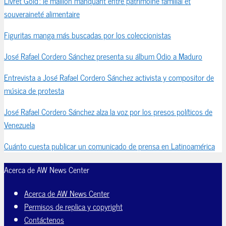
Livret Gold : le maillon manquant entre patrimoine familial et
souveraineté alimentaire
Figuritas manga más buscadas por los coleccionistas
José Rafael Cordero Sánchez presenta su álbum Odio a Maduro
Entrevista a José Rafael Cordero Sánchez activista y compositor de
música de protesta
José Rafael Cordero Sánchez alza la voz por los presos políticos de
Venezuela
Cuánto cuesta publicar un comunicado de prensa en Latinoamérica
Acerca de AW News Center
Acerca de AW News Center
Permisos de replica y copyright
Contáctenos