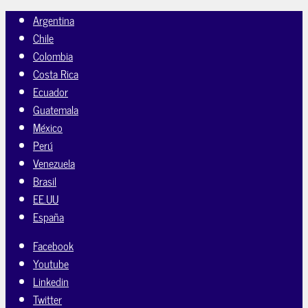
Argentina
Chile
Colombia
Costa Rica
Ecuador
Guatemala
México
Perú
Venezuela
Brasil
EE.UU
España
Facebook
Youtube
Linkedin
Twitter