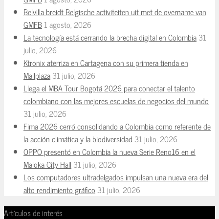
Belvilla breidt Belgische activiteiten uit met de overname van
GMFB
1 agosto, 2026
La tecnología está cerrando la brecha digital en Colombia
31
julio, 2026
Ktronix aterriza en Cartagena con su primera tienda en
Mallplaza
31 julio, 2026
Llega el MBA Tour Bogotá 2026 para conectar el talento
colombiano con las mejores escuelas de negocios del mundo
31 julio, 2026
Fima 2026 cerró consolidando a Colombia como referente de
la acción climática y la biodiversidad
31 julio, 2026
OPPO presentó en Colombia la nueva Serie Reno16 en el
Maloka City Hall
31 julio, 2026
Los computadores ultradelgados impulsan una nueva era del
alto rendimiento gráfico
31 julio, 2026
Artículos de interés