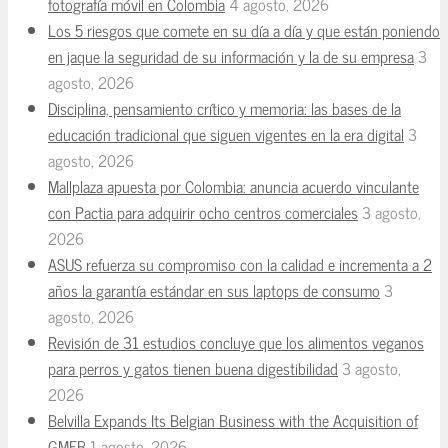
fotografía móvil en Colombia
4 agosto, 2026
Los 5 riesgos que comete en su día a día y que están poniendo
en jaque la seguridad de su información y la de su empresa
3
agosto, 2026
Disciplina, pensamiento crítico y memoria: las bases de la
educación tradicional que siguen vigentes en la era digital
3
agosto, 2026
Mallplaza apuesta por Colombia: anuncia acuerdo vinculante
con Pactia para adquirir ocho centros comerciales
3 agosto,
2026
ASUS refuerza su compromiso con la calidad e incrementa a 2
años la garantía estándar en sus laptops de consumo
3
agosto, 2026
Revisión de 31 estudios concluye que los alimentos veganos
para perros y gatos tienen buena digestibilidad
3 agosto,
2026
Belvilla Expands Its Belgian Business with the Acquisition of
GMFB
1 agosto, 2026