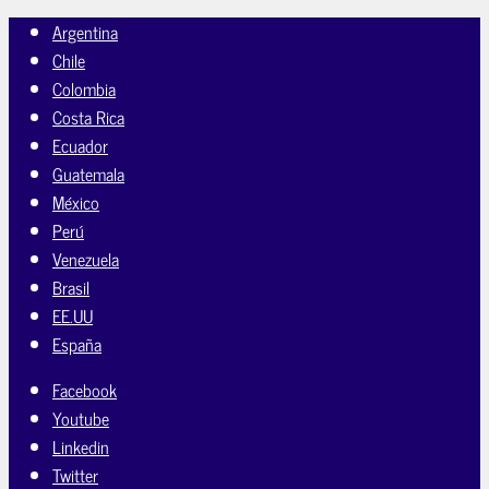
Argentina
Chile
Colombia
Costa Rica
Ecuador
Guatemala
México
Perú
Venezuela
Brasil
EE.UU
España
Facebook
Youtube
Linkedin
Twitter