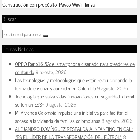
Construcción con propósito: Pavco Wavin lanza...
Buscar
Últimas Noticias
OPPO Reno16 5G: el smartphone diseñado para creadores de
contenido
9 agosto, 2026
Las tecnologías y metodologías que están revolucionando la
forma de enseñar y aprender en Colombia
9 agosto, 2026
Tecnología que salva vidas: innovaciones en seguridad laboral
se toman ESS+
9 agosto, 2026
Mi Vivienda Colombia impulsa una iniciativa para facilitar el
acceso a la vivienda de familias colombianas
8 agosto, 2026
ALEJANDRO DOMÍNGUEZ RESPALDA A INFANTINO EN CALI:
«ES EL LÍDER DE LA TRANSFORMACIÓN DEL FÚTBOL»
8