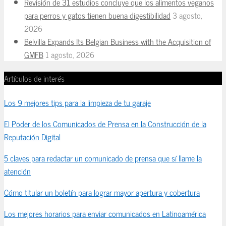
Revisión de 31 estudios concluye que los alimentos veganos
para perros y gatos tienen buena digestibilidad
3 agosto,
2026
Belvilla Expands Its Belgian Business with the Acquisition of
GMFB
1 agosto, 2026
Artículos de interés
Los 9 mejores tips para la limpieza de tu garaje
El Poder de los Comunicados de Prensa en la Construcción de la
Reputación Digital
5 claves para redactar un comunicado de prensa que sí llame la
atención
Cómo titular un boletín para lograr mayor apertura y cobertura
Los mejores horarios para enviar comunicados en Latinoamérica