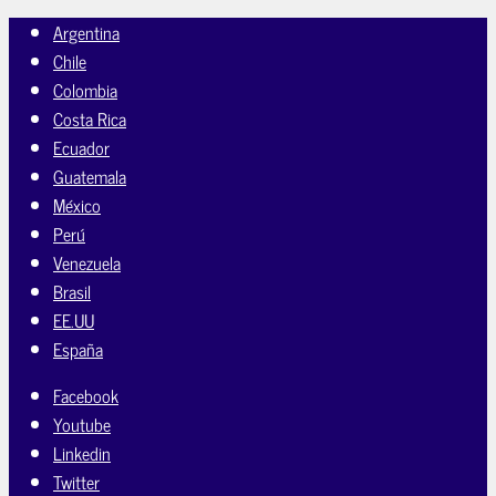
Argentina
Chile
Colombia
Costa Rica
Ecuador
Guatemala
México
Perú
Venezuela
Brasil
EE.UU
España
Facebook
Youtube
Linkedin
Twitter