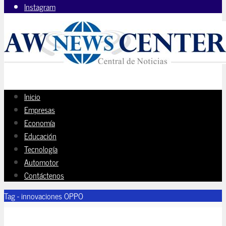
Instagram
Inicio
Empresas
Economía
Educación
Tecnología
Automotor
Contáctenos
Tag - innovaciones OPPO