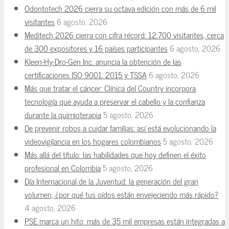
Odontotech 2026 cierra su octava edición con más de 6 mil
visitantes
6 agosto, 2026
Meditech 2026 cierra con cifra récord: 12.700 visitantes, cerca
de 300 expositores y 16 países participantes
6 agosto, 2026
Kleen-Hy-Dro-Gen Inc. anuncia la obtención de las
certificaciones ISO 9001: 2015 y TSSA
6 agosto, 2026
Más que tratar el cáncer: Clínica del Country incorpora
tecnología que ayuda a preservar el cabello y la confianza
durante la quimioterapia
5 agosto, 2026
De prevenir robos a cuidar familias: así está evolucionando la
videovigilancia en los hogares colombianos
5 agosto, 2026
Más allá del título: las habilidades que hoy definen el éxito
profesional en Colombia
5 agosto, 2026
Día Internacional de la Juventud: la generación del gran
volumen, ¿por qué tus oídos están envejeciendo más rápido?
4 agosto, 2026
PSE marca un hito: más de 35 mil empresas están integradas a