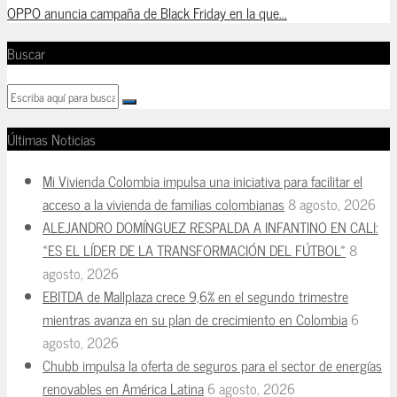
OPPO anuncia campaña de Black Friday en la que...
Buscar
Últimas Noticias
Mi Vivienda Colombia impulsa una iniciativa para facilitar el
acceso a la vivienda de familias colombianas
8 agosto, 2026
ALEJANDRO DOMÍNGUEZ RESPALDA A INFANTINO EN CALI:
«ES EL LÍDER DE LA TRANSFORMACIÓN DEL FÚTBOL»
8
agosto, 2026
EBITDA de Mallplaza crece 9,6% en el segundo trimestre
mientras avanza en su plan de crecimiento en Colombia
6
agosto, 2026
Chubb impulsa la oferta de seguros para el sector de energías
renovables en América Latina
6 agosto, 2026