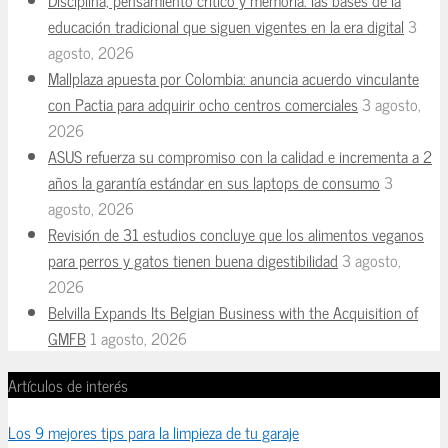
educación tradicional que siguen vigentes en la era digital
3
agosto, 2026
Mallplaza apuesta por Colombia: anuncia acuerdo vinculante
con Pactia para adquirir ocho centros comerciales
3 agosto,
2026
ASUS refuerza su compromiso con la calidad e incrementa a 2
años la garantía estándar en sus laptops de consumo
3
agosto, 2026
Revisión de 31 estudios concluye que los alimentos veganos
para perros y gatos tienen buena digestibilidad
3 agosto,
2026
Belvilla Expands Its Belgian Business with the Acquisition of
GMFB
1 agosto, 2026
Artículos de interés
Los 9 mejores tips para la limpieza de tu garaje