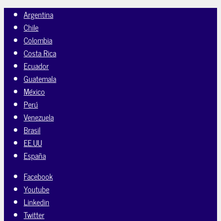
Argentina
Chile
Colombia
Costa Rica
Ecuador
Guatemala
México
Perú
Venezuela
Brasil
EE.UU
España
Facebook
Youtube
Linkedin
Twitter