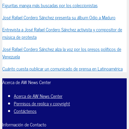
Figuritas manga más buscadas por los coleccionistas
José Rafael Cordero Sánchez presenta su álbum Odio a Maduro
Entrevista a José Rafael Cordero Sánchez activista y compositor de
música de protesta
José Rafael Cordero Sánchez alza la voz por los presos políticos de
Venezuela
Cuánto cuesta publicar un comunicado de prensa en Latinoamérica
Acerca de AW News Center
Acerca de AW News Center
Permisos de replica y copyright
Contáctenos
Información de Contacto