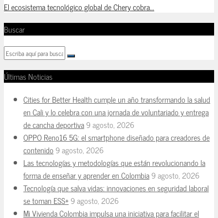
El ecosistema tecnológico global de Chery cobra...
Buscar
Últimas Noticias
Cities for Better Health cumple un año transformando la salud
en Cali y lo celebra con una jornada de voluntariado y entrega
de cancha deportiva
9 agosto, 2026
OPPO Reno16 5G: el smartphone diseñado para creadores de
contenido
9 agosto, 2026
Las tecnologías y metodologías que están revolucionando la
forma de enseñar y aprender en Colombia
9 agosto, 2026
Tecnología que salva vidas: innovaciones en seguridad laboral
se toman ESS+
9 agosto, 2026
Mi Vivienda Colombia impulsa una iniciativa para facilitar el