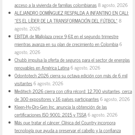
acceso a la vivienda de familias colombianas
8 agosto, 2026
ALEJANDRO DOMÍNGUEZ RESPALDA A INFANTINO EN CALI:
«ES EL LÍDER DE LA TRANSFORMACIÓN DEL FÚTBOL»
8
agosto, 2026
EBITDA de Mallplaza crece 9,6% en el segundo trimestre
mientras avanza en su plan de crecimiento en Colombia
6
agosto, 2026
Chubb impulsa la oferta de seguros para el sector de energías
renovables en América Latina
6 agosto, 2026
Odontotech 2026 cierra su octava edición con más de 6 mil
visitantes
6 agosto, 2026
Meditech 2026 cierra con cifra récord: 12.700 visitantes, cerca
de 300 expositores y 16 países participantes
6 agosto, 2026
Kleen-Hy-Dro-Gen Inc. anuncia la obtención de las
certificaciones ISO 9001: 2015 y TSSA
6 agosto, 2026
Más que tratar el cáncer: Clínica del Country incorpora
tecnología que ayuda a preservar el cabello y la confianza