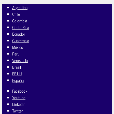
Argentina
Chile
Colombia
Costa Rica
Ecuador
Guatemala
México
Perú
Venezuela
Brasil
EE.UU
España
Facebook
Youtube
Linkedin
Twitter