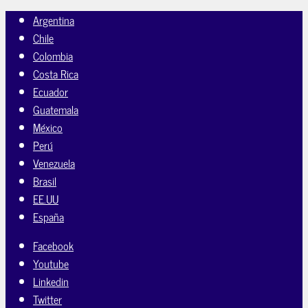
Argentina
Chile
Colombia
Costa Rica
Ecuador
Guatemala
México
Perú
Venezuela
Brasil
EE.UU
España
Facebook
Youtube
Linkedin
Twitter