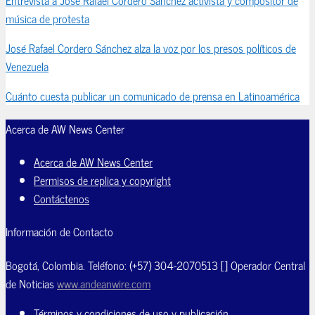
música de protesta
José Rafael Cordero Sánchez alza la voz por los presos políticos de
Venezuela
Cuánto cuesta publicar un comunicado de prensa en Latinoamérica
Acerca de AW News Center
Acerca de AW News Center
Permisos de replica y copyright
Contáctenos
Información de Contacto
Bogotá, Colombia. Teléfono: (+57) 304-2070513 [] Operador Central
de Noticias
www.andeanwire.com
Términos y condiciones de uso y publicación