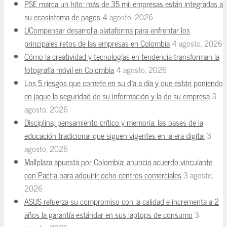
PSE marca un hito: más de 35 mil empresas están integradas a
su ecosistema de pagos
4 agosto, 2026
UCompensar desarrolla plataforma para enfrentar los
principales retos de las empresas en Colombia
4 agosto, 2026
Cómo la creatividad y tecnologías en tendencia transforman la
fotografía móvil en Colombia
4 agosto, 2026
Los 5 riesgos que comete en su día a día y que están poniendo
en jaque la seguridad de su información y la de su empresa
3
agosto, 2026
Disciplina, pensamiento crítico y memoria: las bases de la
educación tradicional que siguen vigentes en la era digital
3
agosto, 2026
Mallplaza apuesta por Colombia: anuncia acuerdo vinculante
con Pactia para adquirir ocho centros comerciales
3 agosto,
2026
ASUS refuerza su compromiso con la calidad e incrementa a 2
años la garantía estándar en sus laptops de consumo
3