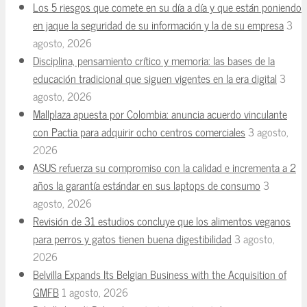
Los 5 riesgos que comete en su día a día y que están poniendo
en jaque la seguridad de su información y la de su empresa
3
agosto, 2026
Disciplina, pensamiento crítico y memoria: las bases de la
educación tradicional que siguen vigentes en la era digital
3
agosto, 2026
Mallplaza apuesta por Colombia: anuncia acuerdo vinculante
con Pactia para adquirir ocho centros comerciales
3 agosto,
2026
ASUS refuerza su compromiso con la calidad e incrementa a 2
años la garantía estándar en sus laptops de consumo
3
agosto, 2026
Revisión de 31 estudios concluye que los alimentos veganos
para perros y gatos tienen buena digestibilidad
3 agosto,
2026
Belvilla Expands Its Belgian Business with the Acquisition of
GMFB
1 agosto, 2026