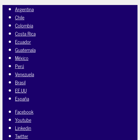
Argentina
Chile
Colombia
Costa Rica
Ecuador
Guatemala
México
Perú
Venezuela
Brasil
EE.UU
España
Facebook
Youtube
Linkedin
Twitter