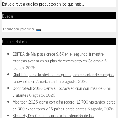
Estudio revela que los productos en los que más...
Buscar
Últimas Noticias
EBITDA de Mallplaza crece 9,6% en el segundo trimestre
mientras avanza en su plan de crecimiento en Colombia
6
agosto, 2026
Chubb impulsa la oferta de seguros para el sector de energías
renovables en América Latina
6 agosto, 2026
Odontotech 2026 cierra su octava edición con más de 6 mil
visitantes
6 agosto, 2026
Meditech 2026 cierra con cifra récord: 12.700 visitantes, cerca
de 300 expositores y 16 países participantes
6 agosto, 2026
Kleen-Hy-Dro-Gen Inc. anuncia la obtención de las