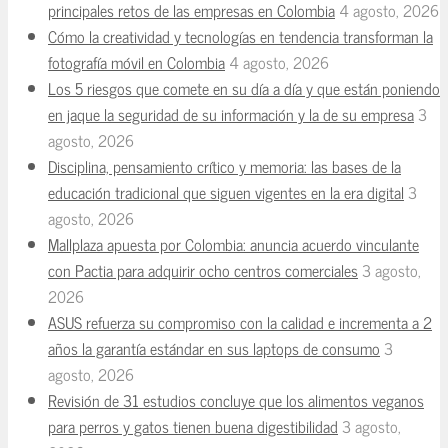
principales retos de las empresas en Colombia
4 agosto, 2026
Cómo la creatividad y tecnologías en tendencia transforman la
fotografía móvil en Colombia
4 agosto, 2026
Los 5 riesgos que comete en su día a día y que están poniendo
en jaque la seguridad de su información y la de su empresa
3
agosto, 2026
Disciplina, pensamiento crítico y memoria: las bases de la
educación tradicional que siguen vigentes en la era digital
3
agosto, 2026
Mallplaza apuesta por Colombia: anuncia acuerdo vinculante
con Pactia para adquirir ocho centros comerciales
3 agosto,
2026
ASUS refuerza su compromiso con la calidad e incrementa a 2
años la garantía estándar en sus laptops de consumo
3
agosto, 2026
Revisión de 31 estudios concluye que los alimentos veganos
para perros y gatos tienen buena digestibilidad
3 agosto,