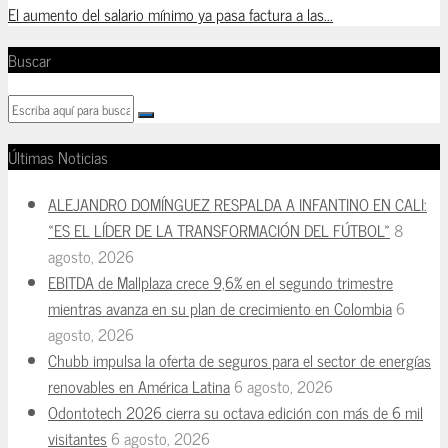
El aumento del salario mínimo ya pasa factura a las...
Buscar
Últimas Noticias
ALEJANDRO DOMÍNGUEZ RESPALDA A INFANTINO EN CALI:
«ES EL LÍDER DE LA TRANSFORMACIÓN DEL FÚTBOL»
8
agosto, 2026
EBITDA de Mallplaza crece 9,6% en el segundo trimestre
mientras avanza en su plan de crecimiento en Colombia
6
agosto, 2026
Chubb impulsa la oferta de seguros para el sector de energías
renovables en América Latina
6 agosto, 2026
Odontotech 2026 cierra su octava edición con más de 6 mil
visitantes
6 agosto, 2026