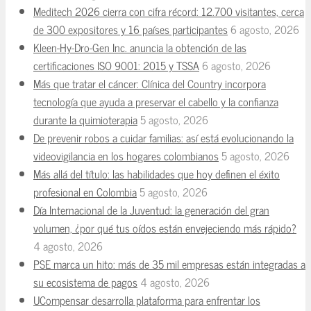
Meditech 2026 cierra con cifra récord: 12.700 visitantes, cerca
de 300 expositores y 16 países participantes
6 agosto, 2026
Kleen-Hy-Dro-Gen Inc. anuncia la obtención de las
certificaciones ISO 9001: 2015 y TSSA
6 agosto, 2026
Más que tratar el cáncer: Clínica del Country incorpora
tecnología que ayuda a preservar el cabello y la confianza
durante la quimioterapia
5 agosto, 2026
De prevenir robos a cuidar familias: así está evolucionando la
videovigilancia en los hogares colombianos
5 agosto, 2026
Más allá del título: las habilidades que hoy definen el éxito
profesional en Colombia
5 agosto, 2026
Día Internacional de la Juventud: la generación del gran
volumen, ¿por qué tus oídos están envejeciendo más rápido?
4 agosto, 2026
PSE marca un hito: más de 35 mil empresas están integradas a
su ecosistema de pagos
4 agosto, 2026
UCompensar desarrolla plataforma para enfrentar los