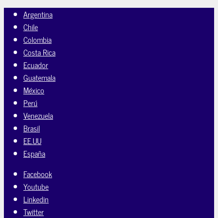
Argentina
Chile
Colombia
Costa Rica
Ecuador
Guatemala
México
Perú
Venezuela
Brasil
EE.UU
España
Facebook
Youtube
Linkedin
Twitter