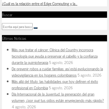
¿Cuál es la relación entre el Edge Computing y la...
Buscar
Últimas Noticias
Más que tratar el cáncer: Clínica del Country incorpora
tecnología que ayuda a preservar el cabello y la confianza
durante la quimioterapia
5 agosto, 2026
De prevenir robos a cuidar familias: así está evolucionando la
videovigilancia en los hogares colombianos
5 agosto, 2026
Más allá del título: las habilidades que hoy definen el éxito
profesional en Colombia
5 agosto, 2026
Día Internacional de la Juventud: la generación del gran
volumen, ¿por qué tus oídos están envejeciendo más rápido?
4 agosto, 2026