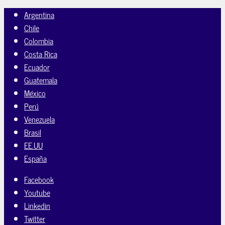
Argentina
Chile
Colombia
Costa Rica
Ecuador
Guatemala
México
Perú
Venezuela
Brasil
EE.UU
España
Facebook
Youtube
Linkedin
Twitter