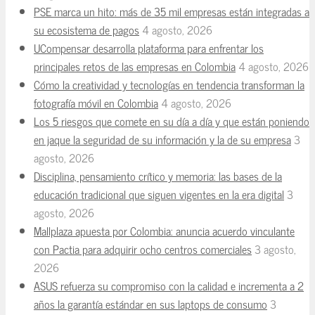
PSE marca un hito: más de 35 mil empresas están integradas a
su ecosistema de pagos
4 agosto, 2026
UCompensar desarrolla plataforma para enfrentar los
principales retos de las empresas en Colombia
4 agosto, 2026
Cómo la creatividad y tecnologías en tendencia transforman la
fotografía móvil en Colombia
4 agosto, 2026
Los 5 riesgos que comete en su día a día y que están poniendo
en jaque la seguridad de su información y la de su empresa
3
agosto, 2026
Disciplina, pensamiento crítico y memoria: las bases de la
educación tradicional que siguen vigentes en la era digital
3
agosto, 2026
Mallplaza apuesta por Colombia: anuncia acuerdo vinculante
con Pactia para adquirir ocho centros comerciales
3 agosto,
2026
ASUS refuerza su compromiso con la calidad e incrementa a 2
años la garantía estándar en sus laptops de consumo
3