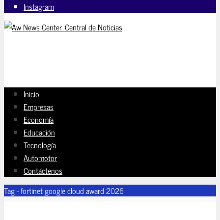
Instagram
Inicio
Empresas
Economía
Educación
Tecnología
Automotor
Contáctenos
Tag - fortinet google cloud award 2026