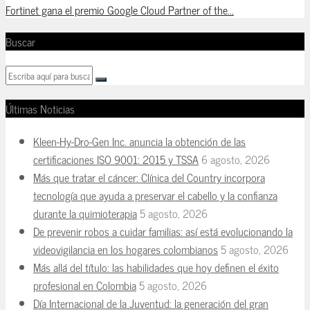
Fortinet gana el premio Google Cloud Partner of the...
Buscar
Últimas Noticias
Kleen-Hy-Dro-Gen Inc. anuncia la obtención de las
certificaciones ISO 9001: 2015 y TSSA
6 agosto, 2026
Más que tratar el cáncer: Clínica del Country incorpora
tecnología que ayuda a preservar el cabello y la confianza
durante la quimioterapia
5 agosto, 2026
De prevenir robos a cuidar familias: así está evolucionando la
videovigilancia en los hogares colombianos
5 agosto, 2026
Más allá del título: las habilidades que hoy definen el éxito
profesional en Colombia
5 agosto, 2026
Día Internacional de la Juventud: la generación del gran