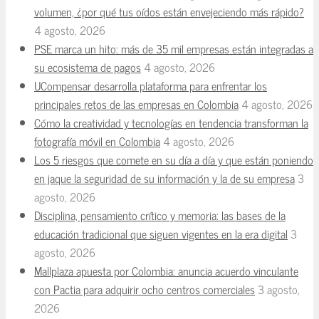
volumen, ¿por qué tus oídos están envejeciendo más rápido?
4 agosto, 2026
PSE marca un hito: más de 35 mil empresas están integradas a
su ecosistema de pagos
4 agosto, 2026
UCompensar desarrolla plataforma para enfrentar los
principales retos de las empresas en Colombia
4 agosto, 2026
Cómo la creatividad y tecnologías en tendencia transforman la
fotografía móvil en Colombia
4 agosto, 2026
Los 5 riesgos que comete en su día a día y que están poniendo
en jaque la seguridad de su información y la de su empresa
3
agosto, 2026
Disciplina, pensamiento crítico y memoria: las bases de la
educación tradicional que siguen vigentes en la era digital
3
agosto, 2026
Mallplaza apuesta por Colombia: anuncia acuerdo vinculante
con Pactia para adquirir ocho centros comerciales
3 agosto,
2026