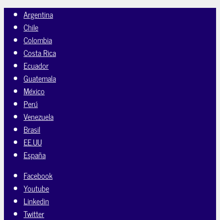
Argentina
Chile
Colombia
Costa Rica
Ecuador
Guatemala
México
Perú
Venezuela
Brasil
EE.UU
España
Facebook
Youtube
Linkedin
Twitter