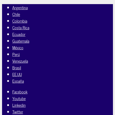
Argentina
Chile
Colombia
Costa Rica
Ecuador
Guatemala
México
Perú
Venezuela
Brasil
EE.UU
España
Facebook
Youtube
Linkedin
Twitter