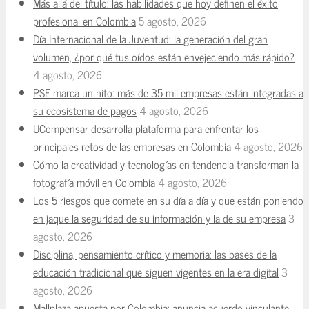
Más allá del título: las habilidades que hoy definen el éxito
profesional en Colombia
5 agosto, 2026
Día Internacional de la Juventud: la generación del gran
volumen, ¿por qué tus oídos están envejeciendo más rápido?
4 agosto, 2026
PSE marca un hito: más de 35 mil empresas están integradas a
su ecosistema de pagos
4 agosto, 2026
UCompensar desarrolla plataforma para enfrentar los
principales retos de las empresas en Colombia
4 agosto, 2026
Cómo la creatividad y tecnologías en tendencia transforman la
fotografía móvil en Colombia
4 agosto, 2026
Los 5 riesgos que comete en su día a día y que están poniendo
en jaque la seguridad de su información y la de su empresa
3
agosto, 2026
Disciplina, pensamiento crítico y memoria: las bases de la
educación tradicional que siguen vigentes en la era digital
3
agosto, 2026
Mallplaza apuesta por Colombia: anuncia acuerdo vinculante