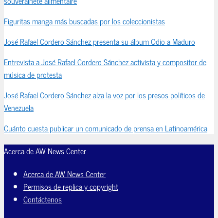
souveraineté alimentaire
Figuritas manga más buscadas por los coleccionistas
José Rafael Cordero Sánchez presenta su álbum Odio a Maduro
Entrevista a José Rafael Cordero Sánchez activista y compositor de
música de protesta
José Rafael Cordero Sánchez alza la voz por los presos políticos de
Venezuela
Cuánto cuesta publicar un comunicado de prensa en Latinoamérica
Acerca de AW News Center
Acerca de AW News Center
Permisos de replica y copyright
Contáctenos