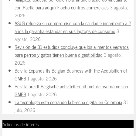
con Pactia para adquirir ocho centros comerciales
3 agosto,
2026
ASUS refuerza su compromiso con la calidad e incrementa a 2
años la garantía estándar en sus laptops de consumo
3
agosto, 2026
Revisión de 31 estudios concluye que los alimentos veganos
para perros y gatos tienen buena digestibilidad
3 agosto,
2026
Belvilla Expands Its Belgian Business with the Acquisition of
GMFB
1 agosto, 2026
Belvilla breidt Belgische activiteiten uit met de overname van
GMFB
1 agosto, 2026
La tecnología está cerrando la brecha digital en Colombia
31
julio, 2026
Artículos de interés