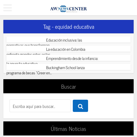
Tag - equidad educativa
Educación inclusiva: las
normativas que transforman...
La educación en Colombia
enfrenta grandes retos: estas...
Emprendimiento desde la infancia:
la apuesta educativa...
Buckingham School lanza
programa de becas «Creer en...
Buscar
Últimas Noticias