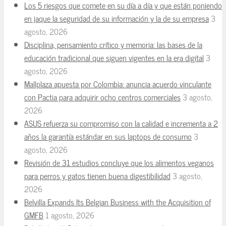
Los 5 riesgos que comete en su día a día y que están poniendo
en jaque la seguridad de su información y la de su empresa
3
agosto, 2026
Disciplina, pensamiento crítico y memoria: las bases de la
educación tradicional que siguen vigentes en la era digital
3
agosto, 2026
Mallplaza apuesta por Colombia: anuncia acuerdo vinculante
con Pactia para adquirir ocho centros comerciales
3 agosto,
2026
ASUS refuerza su compromiso con la calidad e incrementa a 2
años la garantía estándar en sus laptops de consumo
3
agosto, 2026
Revisión de 31 estudios concluye que los alimentos veganos
para perros y gatos tienen buena digestibilidad
3 agosto,
2026
Belvilla Expands Its Belgian Business with the Acquisition of
GMFB
1 agosto, 2026