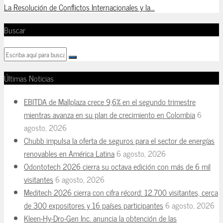
La Resolución de Conflictos Internacionales y la...
Buscar
Últimas Noticias
EBITDA de Mallplaza crece 9,6% en el segundo trimestre
mientras avanza en su plan de crecimiento en Colombia
6
agosto, 2026
Chubb impulsa la oferta de seguros para el sector de energías
renovables en América Latina
6 agosto, 2026
Odontotech 2026 cierra su octava edición con más de 6 mil
visitantes
6 agosto, 2026
Meditech 2026 cierra con cifra récord: 12.700 visitantes, cerca
de 300 expositores y 16 países participantes
6 agosto, 2026
Kleen-Hy-Dro-Gen Inc. anuncia la obtención de las