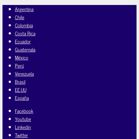
Argentina
Chile
Colombia
Costa Rica
Ecuador
Guatemala
México
Perú
Venezuela
Brasil
EE.UU
España
Facebook
Youtube
Linkedin
Twitter