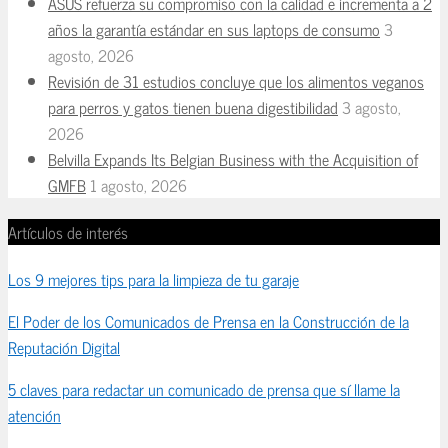
ASUS refuerza su compromiso con la calidad e incrementa a 2
años la garantía estándar en sus laptops de consumo
3
agosto, 2026
Revisión de 31 estudios concluye que los alimentos veganos
para perros y gatos tienen buena digestibilidad
3 agosto,
2026
Belvilla Expands Its Belgian Business with the Acquisition of
GMFB
1 agosto, 2026
Artículos de interés
Los 9 mejores tips para la limpieza de tu garaje
El Poder de los Comunicados de Prensa en la Construcción de la
Reputación Digital
5 claves para redactar un comunicado de prensa que sí llame la
atención