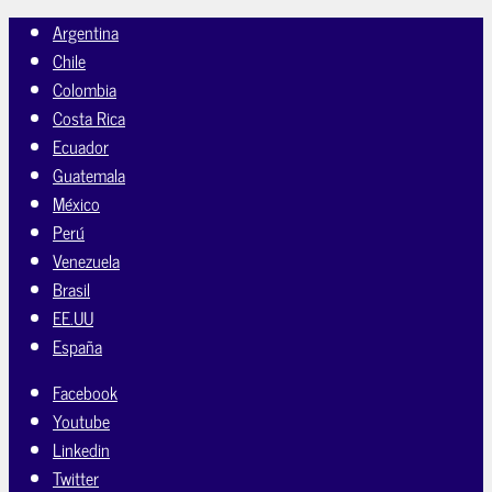
Argentina
Chile
Colombia
Costa Rica
Ecuador
Guatemala
México
Perú
Venezuela
Brasil
EE.UU
España
Facebook
Youtube
Linkedin
Twitter