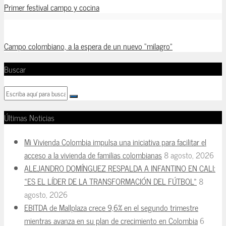
Primer festival campo y cocina
Campo colombiano, a la espera de un nuevo “milagro”
Buscar
Últimas Noticias
Mi Vivienda Colombia impulsa una iniciativa para facilitar el
acceso a la vivienda de familias colombianas
8 agosto, 2026
ALEJANDRO DOMÍNGUEZ RESPALDA A INFANTINO EN CALI:
«ES EL LÍDER DE LA TRANSFORMACIÓN DEL FÚTBOL»
8
agosto, 2026
EBITDA de Mallplaza crece 9,6% en el segundo trimestre
mientras avanza en su plan de crecimiento en Colombia
6