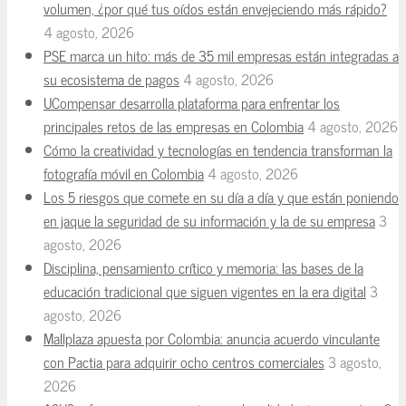
volumen, ¿por qué tus oídos están envejeciendo más rápido?
4 agosto, 2026
PSE marca un hito: más de 35 mil empresas están integradas a
su ecosistema de pagos
4 agosto, 2026
UCompensar desarrolla plataforma para enfrentar los
principales retos de las empresas en Colombia
4 agosto, 2026
Cómo la creatividad y tecnologías en tendencia transforman la
fotografía móvil en Colombia
4 agosto, 2026
Los 5 riesgos que comete en su día a día y que están poniendo
en jaque la seguridad de su información y la de su empresa
3
agosto, 2026
Disciplina, pensamiento crítico y memoria: las bases de la
educación tradicional que siguen vigentes en la era digital
3
agosto, 2026
Mallplaza apuesta por Colombia: anuncia acuerdo vinculante
con Pactia para adquirir ocho centros comerciales
3 agosto,
2026