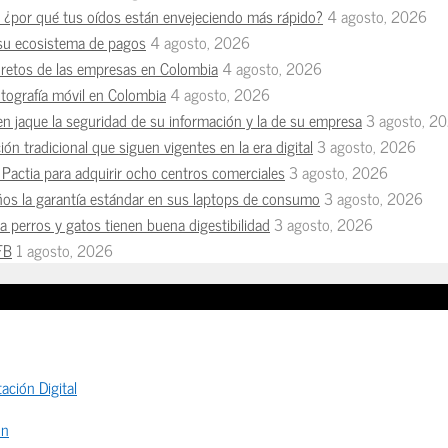
n, ¿por qué tus oídos están envejeciendo más rápido?
4 agosto, 2026
 su ecosistema de pagos
4 agosto, 2026
s retos de las empresas en Colombia
4 agosto, 2026
otografía móvil en Colombia
4 agosto, 2026
en jaque la seguridad de su información y la de su empresa
3 agosto, 2
ón tradicional que siguen vigentes en la era digital
3 agosto, 2026
Pactia para adquirir ocho centros comerciales
3 agosto, 2026
ños la garantía estándar en sus laptops de consumo
3 agosto, 2026
 perros y gatos tienen buena digestibilidad
3 agosto, 2026
FB
1 agosto, 2026
ación Digital
ón