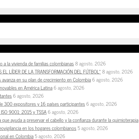
so a la vivienda de familias colombianas
8 agosto, 2026
S EL LÍDER DE LA TRANSFORMACIÓN DEL FÚTBOL»
8 agosto, 2026
s avanza en su plan de crecimiento en Colombia
6 agosto, 2026
enovables en América Latina
6 agosto, 2026
tantes
6 agosto, 2026
de 300 expositores y 16 países participantes
6 agosto, 2026
es ISO 9001: 2015 y TSSA
6 agosto, 2026
a que ayuda a preservar el cabello y la confianza durante la quimioterapia
deovigilancia en los hogares colombianos
5 agosto, 2026
esional en Colombia
5 agosto, 2026