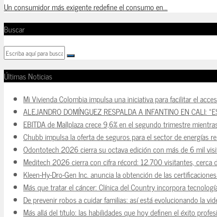
Un consumidor más exigente redefine el consumo en...
Buscar
Últimas Noticias
Mi Vivienda Colombia impulsa una iniciativa para facilitar el acce
ALEJANDRO DOMÍNGUEZ RESPALDA A INFANTINO EN CALI: «E
EBITDA de Mallplaza crece 9,6% en el segundo trimestre mientra
Chubb impulsa la oferta de seguros para el sector de energías r
Odontotech 2026 cierra su octava edición con más de 6 mil visi
Meditech 2026 cierra con cifra récord: 12.700 visitantes, cerca 
Kleen-Hy-Dro-Gen Inc. anuncia la obtención de las certificacion
Más que tratar el cáncer: Clínica del Country incorpora tecnologí
De prevenir robos a cuidar familias: así está evolucionando la vi
Más allá del título: las habilidades que hoy definen el éxito prof