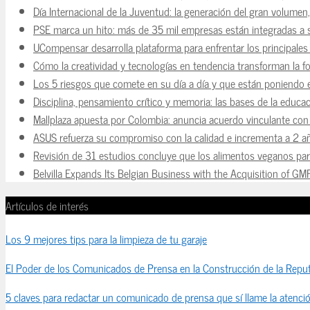
Día Internacional de la Juventud: la generación del gran volume
PSE marca un hito: más de 35 mil empresas están integradas a
UCompensar desarrolla plataforma para enfrentar los principale
Cómo la creatividad y tecnologías en tendencia transforman la f
Los 5 riesgos que comete en su día a día y que están poniendo 
Disciplina, pensamiento crítico y memoria: las bases de la educaci
Mallplaza apuesta por Colombia: anuncia acuerdo vinculante con 
ASUS refuerza su compromiso con la calidad e incrementa a 2 a
Revisión de 31 estudios concluye que los alimentos veganos para
Belvilla Expands Its Belgian Business with the Acquisition of GM
Artículos de interés
Los 9 mejores tips para la limpieza de tu garaje
El Poder de los Comunicados de Prensa en la Construcción de la Reput
5 claves para redactar un comunicado de prensa que sí llame la atenci