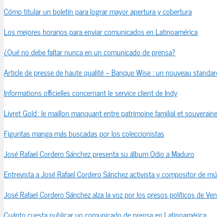
Cómo titular un boletín para lograr mayor apertura y cobertura
Los mejores horarios para enviar comunicados en Latinoamérica
¿Qué no debe faltar nunca en un comunicado de prensa?
Article de presse de haute qualité – Banque Wise : un nouveau standard
Informations officielles concernant le service client de Indy
Livret Gold : le maillon manquant entre patrimoine familial et souveraine
Figuritas manga más buscadas por los coleccionistas
José Rafael Cordero Sánchez presenta su álbum Odio a Maduro
Entrevista a José Rafael Cordero Sánchez activista y compositor de mú
José Rafael Cordero Sánchez alza la voz por los presos políticos de Ve
Cuánto cuesta publicar un comunicado de prensa en Latinoamérica