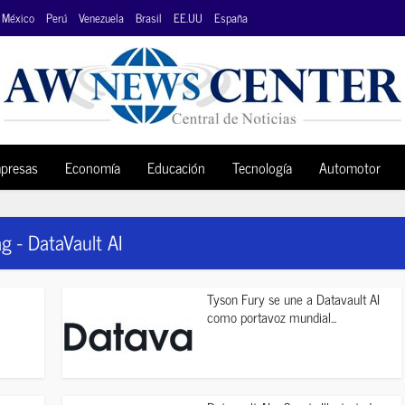
México
Perú
Venezuela
Brasil
EE.UU
España
presas
Economía
Educación
Tecnología
Automotor
g - DataVault AI
Tyson Fury se une a Datavault AI
como portavoz mundial...