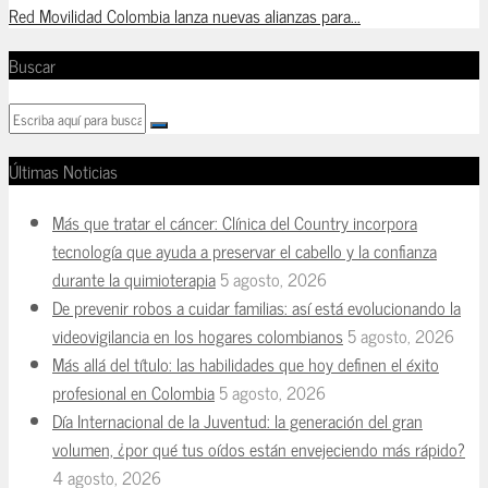
Red Movilidad Colombia lanza nuevas alianzas para...
Buscar
Últimas Noticias
Más que tratar el cáncer: Clínica del Country incorpora
tecnología que ayuda a preservar el cabello y la confianza
durante la quimioterapia
5 agosto, 2026
De prevenir robos a cuidar familias: así está evolucionando la
videovigilancia en los hogares colombianos
5 agosto, 2026
Más allá del título: las habilidades que hoy definen el éxito
profesional en Colombia
5 agosto, 2026
Día Internacional de la Juventud: la generación del gran
volumen, ¿por qué tus oídos están envejeciendo más rápido?
4 agosto, 2026