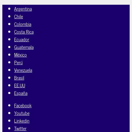
Argentina
Chile
Colombia
Costa Rica
Ecuador
Guatemala
México
Perú
Venezuela
Brasil
EE.UU
España
Facebook
Youtube
Linkedin
Twitter