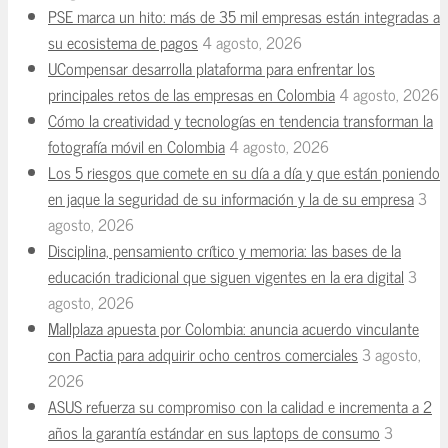
PSE marca un hito: más de 35 mil empresas están integradas a
su ecosistema de pagos
4 agosto, 2026
UCompensar desarrolla plataforma para enfrentar los
principales retos de las empresas en Colombia
4 agosto, 2026
Cómo la creatividad y tecnologías en tendencia transforman la
fotografía móvil en Colombia
4 agosto, 2026
Los 5 riesgos que comete en su día a día y que están poniendo
en jaque la seguridad de su información y la de su empresa
3
agosto, 2026
Disciplina, pensamiento crítico y memoria: las bases de la
educación tradicional que siguen vigentes en la era digital
3
agosto, 2026
Mallplaza apuesta por Colombia: anuncia acuerdo vinculante
con Pactia para adquirir ocho centros comerciales
3 agosto,
2026
ASUS refuerza su compromiso con la calidad e incrementa a 2
años la garantía estándar en sus laptops de consumo
3