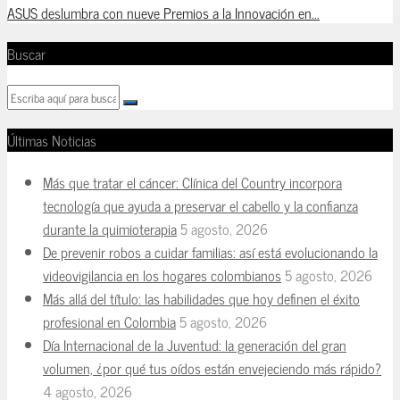
ASUS deslumbra con nueve Premios a la Innovación en...
Buscar
Últimas Noticias
Más que tratar el cáncer: Clínica del Country incorpora
tecnología que ayuda a preservar el cabello y la confianza
durante la quimioterapia
5 agosto, 2026
De prevenir robos a cuidar familias: así está evolucionando la
videovigilancia en los hogares colombianos
5 agosto, 2026
Más allá del título: las habilidades que hoy definen el éxito
profesional en Colombia
5 agosto, 2026
Día Internacional de la Juventud: la generación del gran
volumen, ¿por qué tus oídos están envejeciendo más rápido?
4 agosto, 2026