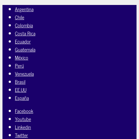
Argentina
Chile
Colombia
Costa Rica
Ecuador
Guatemala
México
Perú
Venezuela
Brasil
EE.UU
España
Facebook
Youtube
Linkedin
Twitter