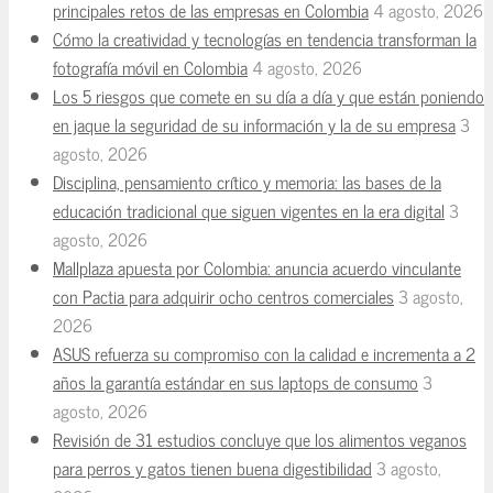
principales retos de las empresas en Colombia
4 agosto, 2026
Cómo la creatividad y tecnologías en tendencia transforman la
fotografía móvil en Colombia
4 agosto, 2026
Los 5 riesgos que comete en su día a día y que están poniendo
en jaque la seguridad de su información y la de su empresa
3
agosto, 2026
Disciplina, pensamiento crítico y memoria: las bases de la
educación tradicional que siguen vigentes en la era digital
3
agosto, 2026
Mallplaza apuesta por Colombia: anuncia acuerdo vinculante
con Pactia para adquirir ocho centros comerciales
3 agosto,
2026
ASUS refuerza su compromiso con la calidad e incrementa a 2
años la garantía estándar en sus laptops de consumo
3
agosto, 2026
Revisión de 31 estudios concluye que los alimentos veganos
para perros y gatos tienen buena digestibilidad
3 agosto,