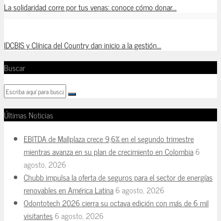
La solidaridad corre por tus venas: conoce cómo donar...
IDCBIS y Clínica del Country dan inicio a la gestión...
Buscar
Últimas Noticias
EBITDA de Mallplaza crece 9,6% en el segundo trimestre
mientras avanza en su plan de crecimiento en Colombia
6
agosto, 2026
Chubb impulsa la oferta de seguros para el sector de energías
renovables en América Latina
6 agosto, 2026
Odontotech 2026 cierra su octava edición con más de 6 mil
visitantes
6 agosto, 2026