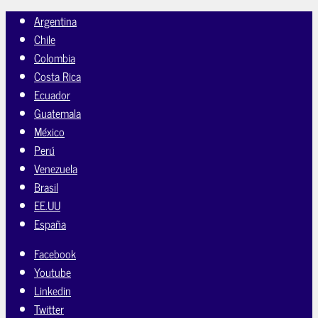
Argentina
Chile
Colombia
Costa Rica
Ecuador
Guatemala
México
Perú
Venezuela
Brasil
EE.UU
España
Facebook
Youtube
Linkedin
Twitter