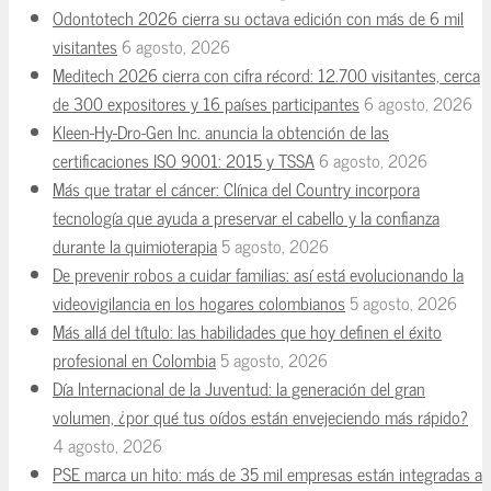
Odontotech 2026 cierra su octava edición con más de 6 mil
visitantes
6 agosto, 2026
Meditech 2026 cierra con cifra récord: 12.700 visitantes, cerca
de 300 expositores y 16 países participantes
6 agosto, 2026
Kleen-Hy-Dro-Gen Inc. anuncia la obtención de las
certificaciones ISO 9001: 2015 y TSSA
6 agosto, 2026
Más que tratar el cáncer: Clínica del Country incorpora
tecnología que ayuda a preservar el cabello y la confianza
durante la quimioterapia
5 agosto, 2026
De prevenir robos a cuidar familias: así está evolucionando la
videovigilancia en los hogares colombianos
5 agosto, 2026
Más allá del título: las habilidades que hoy definen el éxito
profesional en Colombia
5 agosto, 2026
Día Internacional de la Juventud: la generación del gran
volumen, ¿por qué tus oídos están envejeciendo más rápido?
4 agosto, 2026
PSE marca un hito: más de 35 mil empresas están integradas a