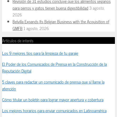
Revisión de 31 estudios concluye que los alimentos veganos
para perros y gatos tienen buena digestibilidad
3 agosto,
2026
Belvilla Expands Its Belgian Business with the Acquisition of
GMFB
1 agosto, 2026
Artículos de interés
Los 9 mejores tips para la limpieza de tu garaje
El Poder de los Comunicados de Prensa en la Construcción de la
Reputación Digital
5 claves para redactar un comunicado de prensa que sí llame la
atención
Cómo titular un boletín para lograr mayor apertura y cobertura
Los mejores horarios para enviar comunicados en Latinoamérica