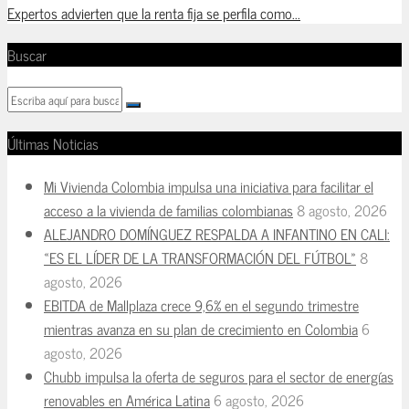
Expertos advierten que la renta fija se perfila como...
Buscar
Últimas Noticias
Mi Vivienda Colombia impulsa una iniciativa para facilitar el
acceso a la vivienda de familias colombianas
8 agosto, 2026
ALEJANDRO DOMÍNGUEZ RESPALDA A INFANTINO EN CALI:
«ES EL LÍDER DE LA TRANSFORMACIÓN DEL FÚTBOL»
8
agosto, 2026
EBITDA de Mallplaza crece 9,6% en el segundo trimestre
mientras avanza en su plan de crecimiento en Colombia
6
agosto, 2026
Chubb impulsa la oferta de seguros para el sector de energías
renovables en América Latina
6 agosto, 2026