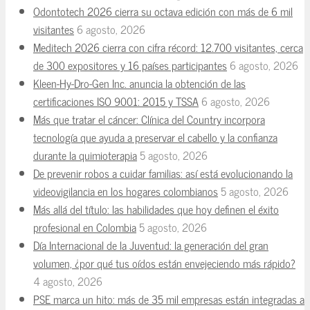
Odontotech 2026 cierra su octava edición con más de 6 mil
visitantes
6 agosto, 2026
Meditech 2026 cierra con cifra récord: 12.700 visitantes, cerca
de 300 expositores y 16 países participantes
6 agosto, 2026
Kleen-Hy-Dro-Gen Inc. anuncia la obtención de las
certificaciones ISO 9001: 2015 y TSSA
6 agosto, 2026
Más que tratar el cáncer: Clínica del Country incorpora
tecnología que ayuda a preservar el cabello y la confianza
durante la quimioterapia
5 agosto, 2026
De prevenir robos a cuidar familias: así está evolucionando la
videovigilancia en los hogares colombianos
5 agosto, 2026
Más allá del título: las habilidades que hoy definen el éxito
profesional en Colombia
5 agosto, 2026
Día Internacional de la Juventud: la generación del gran
volumen, ¿por qué tus oídos están envejeciendo más rápido?
4 agosto, 2026
PSE marca un hito: más de 35 mil empresas están integradas a