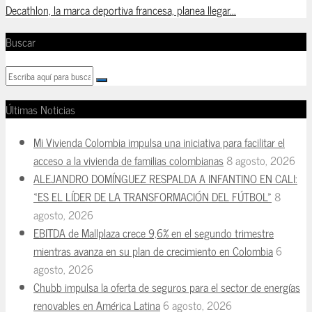
Decathlon, la marca deportiva francesa, planea llegar...
Buscar
Últimas Noticias
Mi Vivienda Colombia impulsa una iniciativa para facilitar el
acceso a la vivienda de familias colombianas
8 agosto, 2026
ALEJANDRO DOMÍNGUEZ RESPALDA A INFANTINO EN CALI:
«ES EL LÍDER DE LA TRANSFORMACIÓN DEL FÚTBOL»
8
agosto, 2026
EBITDA de Mallplaza crece 9,6% en el segundo trimestre
mientras avanza en su plan de crecimiento en Colombia
6
agosto, 2026
Chubb impulsa la oferta de seguros para el sector de energías
renovables en América Latina
6 agosto, 2026