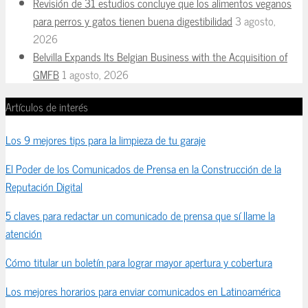
Revisión de 31 estudios concluye que los alimentos veganos
para perros y gatos tienen buena digestibilidad
3 agosto,
2026
Belvilla Expands Its Belgian Business with the Acquisition of
GMFB
1 agosto, 2026
Artículos de interés
Los 9 mejores tips para la limpieza de tu garaje
El Poder de los Comunicados de Prensa en la Construcción de la
Reputación Digital
5 claves para redactar un comunicado de prensa que sí llame la
atención
Cómo titular un boletín para lograr mayor apertura y cobertura
Los mejores horarios para enviar comunicados en Latinoamérica