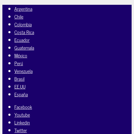
Argentina
Chile
Colombia
Costa Rica
Ecuador
Guatemala
México
Perú
Venezuela
Brasil
EE.UU
España
Facebook
Youtube
Linkedin
Twitter