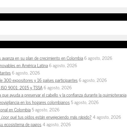
s avanza en su plan de crecimiento en Colombia
6 agosto, 2026
enovables en América Latina
6 agosto, 2026
tantes
6 agosto, 2026
de 300 expositores y 16 países participantes
6 agosto, 2026
es ISO 9001: 2015 y TSSA
6 agosto, 2026
a que ayuda a preservar el cabello y la confianza durante la quimioterapia
deovigilancia en los hogares colombianos
5 agosto, 2026
esional en Colombia
5 agosto, 2026
n, ¿por qué tus oídos están envejeciendo más rápido?
4 agosto, 2026
 su ecosistema de pagos
4 agosto, 2026