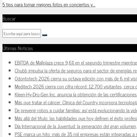
5 tips para tomar mejores fotos en conciertos y...
Buscar
Últimas Noticias
EBITDA de Mallplaza crece 9,6% en el segundo trimestre mientra
Chubb impulsa la oferta de seguros para el sector de energías r
Odontotech 2026 cierra su octava edición con más de 6 mil visi
Meditech 2026 cierra con cifra récord: 12.700 visitantes, cerca 
Kleen-Hy-Dro-Gen Inc. anuncia la obtención de las certificacion
Más que tratar el cáncer: Clínica del Country incorpora tecnologí
De prevenir robos a cuidar familias: así está evolucionando la vi
Más allá del título: las habilidades que hoy definen el éxito prof
Día Internacional de la Juventud: la generación del gran volume
PSE marca un hito: más de 35 mil empresas están integradas a