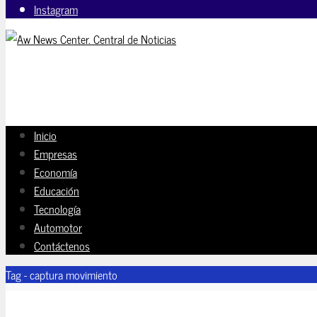
Instagram
Inicio
Empresas
Economía
Educación
Tecnología
Automotor
Contáctenos
Tag - captura movimiento