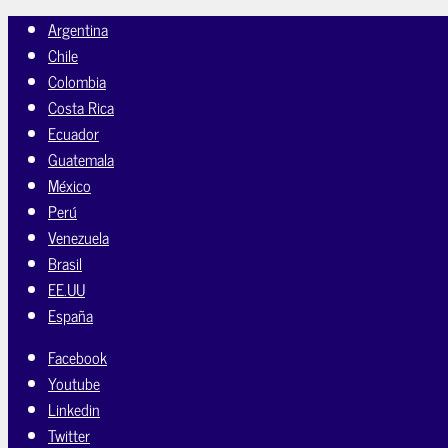
Argentina
Chile
Colombia
Costa Rica
Ecuador
Guatemala
México
Perú
Venezuela
Brasil
EE.UU
España
Facebook
Youtube
Linkedin
Twitter