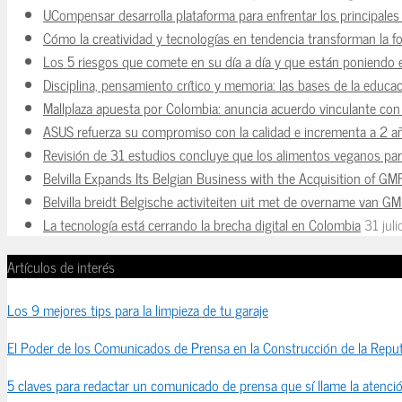
UCompensar desarrolla plataforma para enfrentar los principale
Cómo la creatividad y tecnologías en tendencia transforman la f
Los 5 riesgos que comete en su día a día y que están poniendo 
Disciplina, pensamiento crítico y memoria: las bases de la educaci
Mallplaza apuesta por Colombia: anuncia acuerdo vinculante con 
ASUS refuerza su compromiso con la calidad e incrementa a 2 a
Revisión de 31 estudios concluye que los alimentos veganos para
Belvilla Expands Its Belgian Business with the Acquisition of GM
Belvilla breidt Belgische activiteiten uit met de overname van G
La tecnología está cerrando la brecha digital en Colombia
31 jul
Artículos de interés
Los 9 mejores tips para la limpieza de tu garaje
El Poder de los Comunicados de Prensa en la Construcción de la Reput
5 claves para redactar un comunicado de prensa que sí llame la atenci