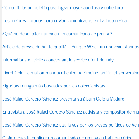
Cómo titular un boletín para lograr mayor apertura y cobertura
Los mejores horarios para enviar comunicados en Latinoamérica
¿Qué no debe faltar nunca en un comunicado de prensa?
Article de presse de haute qualité – Banque Wise : un nouveau standard
Informations officielles concernant le service client de Indy
Livret Gold : le maillon manquant entre patrimoine familial et souveraine
Figuritas manga más buscadas por los coleccionistas
José Rafael Cordero Sánchez presenta su álbum Odio a Maduro
Entrevista a José Rafael Cordero Sánchez activista y compositor de mú
José Rafael Cordero Sánchez alza la voz por los presos políticos de Ve
Cuánto cuesta publicar un comunicado de prensa en Latinoamérica