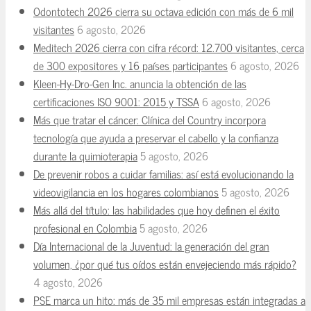
Odontotech 2026 cierra su octava edición con más de 6 mil
visitantes
6 agosto, 2026
Meditech 2026 cierra con cifra récord: 12.700 visitantes, cerca
de 300 expositores y 16 países participantes
6 agosto, 2026
Kleen-Hy-Dro-Gen Inc. anuncia la obtención de las
certificaciones ISO 9001: 2015 y TSSA
6 agosto, 2026
Más que tratar el cáncer: Clínica del Country incorpora
tecnología que ayuda a preservar el cabello y la confianza
durante la quimioterapia
5 agosto, 2026
De prevenir robos a cuidar familias: así está evolucionando la
videovigilancia en los hogares colombianos
5 agosto, 2026
Más allá del título: las habilidades que hoy definen el éxito
profesional en Colombia
5 agosto, 2026
Día Internacional de la Juventud: la generación del gran
volumen, ¿por qué tus oídos están envejeciendo más rápido?
4 agosto, 2026
PSE marca un hito: más de 35 mil empresas están integradas a