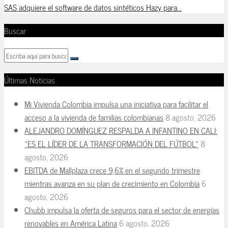
SAS adquiere el software de datos sintéticos Hazy para...
Buscar
Últimas Noticias
Mi Vivienda Colombia impulsa una iniciativa para facilitar el
acceso a la vivienda de familias colombianas
8 agosto, 2026
ALEJANDRO DOMÍNGUEZ RESPALDA A INFANTINO EN CALI:
«ES EL LÍDER DE LA TRANSFORMACIÓN DEL FÚTBOL»
8
agosto, 2026
EBITDA de Mallplaza crece 9,6% en el segundo trimestre
mientras avanza en su plan de crecimiento en Colombia
6
agosto, 2026
Chubb impulsa la oferta de seguros para el sector de energías
renovables en América Latina
6 agosto, 2026