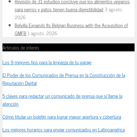
Revisión de 31 estudios concluye que los alimentos veganos
para perros y gatos tienen buena digestibilidad
3 agosto,
2026
Belvilla Expands Its Belgian Business with the Acquisition of
GMFB
1 agosto, 2026
Artículos de interés
Los 9 mejores tips para la limpieza de tu garaje
El Poder de los Comunicados de Prensa en la Construcción de la
Reputación Digital
5 claves para redactar un comunicado de prensa que sí llame la
atención
Cómo titular un boletín para lograr mayor apertura y cobertura
Los mejores horarios para enviar comunicados en Latinoamérica