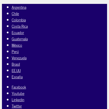
Argentina
Chile
Colombia
Costa Rica
Ecuador
Guatemala
México
Perú
Venezuela
Brasil
EE.UU
España
Facebook
Youtube
Linkedin
Twitter