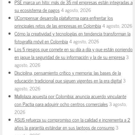
PSE marca un hito: más de 35 mil empresas están integradas a
su ecosistema de pagos
4 agosto, 2026
UCompensar desarrolla plataforma para enfrentar los
principales retos de las empresas en Colombia
4 agosto, 2026
Cómo la creatividad y tecnologías en tendencia transforman la
fotografía móvil en Colombia
4 agosto, 2026
Los 5 riesgos que comete en su día a día y que están poniendo
en jaque la seguridad de su información y la de su empresa
3
agosto, 2026
Disciplina, pensamiento crítico y memoria: las bases de la
educación tradicional que siguen vigentes en la era digital
3
agosto, 2026
Mallplaza apuesta por Colombia: anuncia acuerdo vinculante
con Pactia para adquirir ocho centros comerciales
3 agosto,
2026
ASUS refuerza su compromiso con la calidad e incrementa a 2
años la garantía estándar en sus laptops de consumo
3