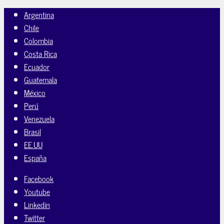
Argentina
Chile
Colombia
Costa Rica
Ecuador
Guatemala
México
Perú
Venezuela
Brasil
EE.UU
España
Facebook
Youtube
Linkedin
Twitter