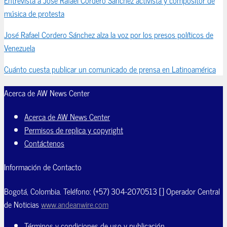
música de protesta
José Rafael Cordero Sánchez alza la voz por los presos políticos de
Venezuela
Cuánto cuesta publicar un comunicado de prensa en Latinoamérica
Acerca de AW News Center
Acerca de AW News Center
Permisos de replica y copyright
Contáctenos
Información de Contacto
Bogotá, Colombia. Teléfono: (+57) 304-2070513 [] Operador Central
de Noticias
www.andeanwire.com
Términos y condiciones de uso y publicación