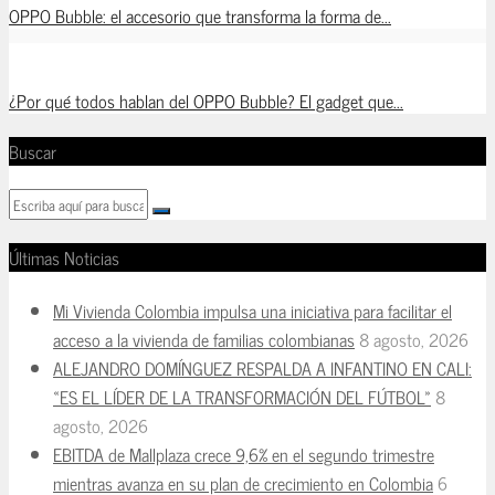
OPPO Bubble: el accesorio que transforma la forma de...
¿Por qué todos hablan del OPPO Bubble? El gadget que...
Buscar
Últimas Noticias
Mi Vivienda Colombia impulsa una iniciativa para facilitar el
acceso a la vivienda de familias colombianas
8 agosto, 2026
ALEJANDRO DOMÍNGUEZ RESPALDA A INFANTINO EN CALI:
«ES EL LÍDER DE LA TRANSFORMACIÓN DEL FÚTBOL»
8
agosto, 2026
EBITDA de Mallplaza crece 9,6% en el segundo trimestre
mientras avanza en su plan de crecimiento en Colombia
6