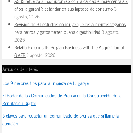
ASUS refuerza su compromiso con la calidad e incrementa a 2
años la garantía estándar en sus laptops de consumo
3
agosto, 2026
Revisión de 31 estudios concluye que los alimentos veganos
para perros y gatos tienen buena digestibilidad
3 agosto,
2026
Belvilla Expands Its Belgian Business with the Acquisition of
GMFB
1 agosto, 2026
Artículos de interés
Los 9 mejores tips para la limpieza de tu garaje
El Poder de los Comunicados de Prensa en la Construcción de la
Reputación Digital
5 claves para redactar un comunicado de prensa que sí llame la
atención