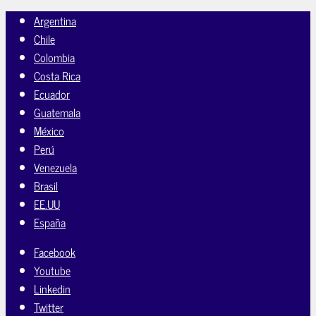
Argentina
Chile
Colombia
Costa Rica
Ecuador
Guatemala
México
Perú
Venezuela
Brasil
EE.UU
España
Facebook
Youtube
Linkedin
Twitter