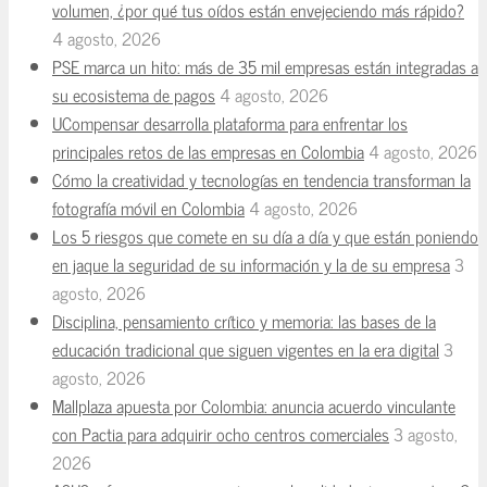
volumen, ¿por qué tus oídos están envejeciendo más rápido?
4 agosto, 2026
PSE marca un hito: más de 35 mil empresas están integradas a
su ecosistema de pagos
4 agosto, 2026
UCompensar desarrolla plataforma para enfrentar los
principales retos de las empresas en Colombia
4 agosto, 2026
Cómo la creatividad y tecnologías en tendencia transforman la
fotografía móvil en Colombia
4 agosto, 2026
Los 5 riesgos que comete en su día a día y que están poniendo
en jaque la seguridad de su información y la de su empresa
3
agosto, 2026
Disciplina, pensamiento crítico y memoria: las bases de la
educación tradicional que siguen vigentes en la era digital
3
agosto, 2026
Mallplaza apuesta por Colombia: anuncia acuerdo vinculante
con Pactia para adquirir ocho centros comerciales
3 agosto,
2026