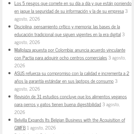
Los 5 riesgos que comete en su día a día y que están poniendo
en jaque la seguridad de su información y la de su empresa
3
agosto, 2026
Disciplina, pensamiento crítico y memoria: las bases de la
educación tradicional que siguen vigentes en la era digital
3
agosto, 2026
Mallplaza apuesta por Colombia: anuncia acuerdo vinculante
con Pactia para adquirir ocho centros comerciales
3 agosto,
2026
ASUS refuerza su compromiso con la calidad e incrementa a 2
años la garantía estándar en sus laptops de consumo
3
agosto, 2026
Revisión de 31 estudios concluye que los alimentos veganos
para perros y gatos tienen buena digestibilidad
3 agosto,
2026
Belvilla Expands Its Belgian Business with the Acquisition of
GMFB
1 agosto, 2026