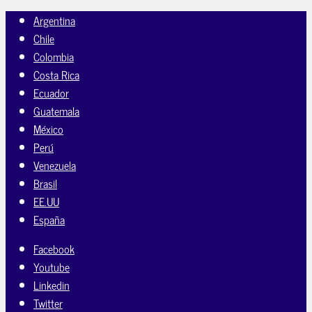
Argentina
Chile
Colombia
Costa Rica
Ecuador
Guatemala
México
Perú
Venezuela
Brasil
EE.UU
España
Facebook
Youtube
Linkedin
Twitter