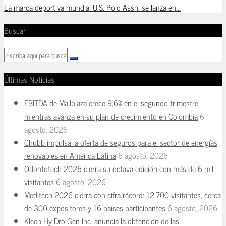
La marca deportiva mundial U.S. Polo Assn. se lanza en...
Buscar
Últimas Noticias
EBITDA de Mallplaza crece 9,6% en el segundo trimestre
mientras avanza en su plan de crecimiento en Colombia
6
agosto, 2026
Chubb impulsa la oferta de seguros para el sector de energías
renovables en América Latina
6 agosto, 2026
Odontotech 2026 cierra su octava edición con más de 6 mil
visitantes
6 agosto, 2026
Meditech 2026 cierra con cifra récord: 12.700 visitantes, cerca
de 300 expositores y 16 países participantes
6 agosto, 2026
Kleen-Hy-Dro-Gen Inc. anuncia la obtención de las