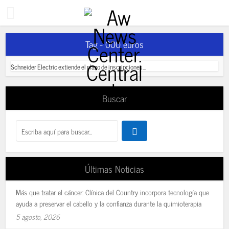
Tag - 000 euros
Schneider Electric extiende el plazo de inscripciones...
Buscar
Últimas Noticias
Más que tratar el cáncer: Clínica del Country incorpora tecnología que
ayuda a preservar el cabello y la confianza durante la quimioterapia
5 agosto, 2026