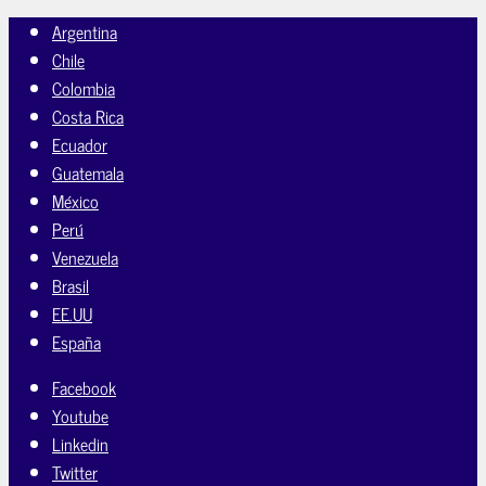
Argentina
Chile
Colombia
Costa Rica
Ecuador
Guatemala
México
Perú
Venezuela
Brasil
EE.UU
España
Facebook
Youtube
Linkedin
Twitter