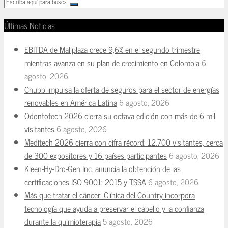
Últimas Noticias
EBITDA de Mallplaza crece 9,6% en el segundo trimestre
mientras avanza en su plan de crecimiento en Colombia
6
agosto, 2026
Chubb impulsa la oferta de seguros para el sector de energías
renovables en América Latina
6 agosto, 2026
Odontotech 2026 cierra su octava edición con más de 6 mil
visitantes
6 agosto, 2026
Meditech 2026 cierra con cifra récord: 12.700 visitantes, cerca
de 300 expositores y 16 países participantes
6 agosto, 2026
Kleen-Hy-Dro-Gen Inc. anuncia la obtención de las
certificaciones ISO 9001: 2015 y TSSA
6 agosto, 2026
Más que tratar el cáncer: Clínica del Country incorpora
tecnología que ayuda a preservar el cabello y la confianza
durante la quimioterapia
5 agosto, 2026