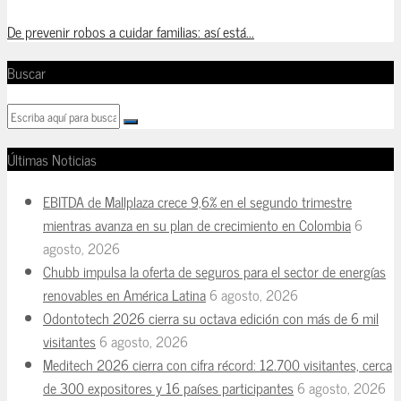
De prevenir robos a cuidar familias: así está...
Buscar
Últimas Noticias
EBITDA de Mallplaza crece 9,6% en el segundo trimestre
mientras avanza en su plan de crecimiento en Colombia
6
agosto, 2026
Chubb impulsa la oferta de seguros para el sector de energías
renovables en América Latina
6 agosto, 2026
Odontotech 2026 cierra su octava edición con más de 6 mil
visitantes
6 agosto, 2026
Meditech 2026 cierra con cifra récord: 12.700 visitantes, cerca
de 300 expositores y 16 países participantes
6 agosto, 2026