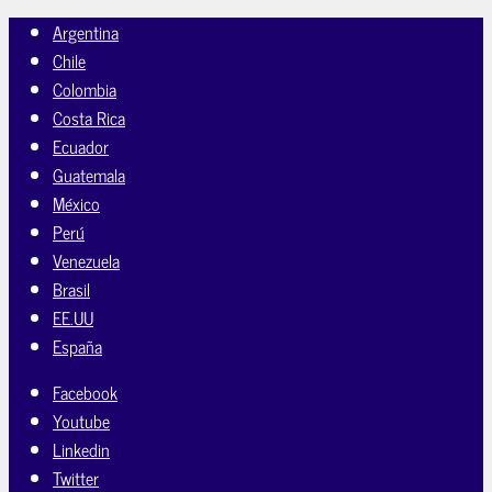
Argentina
Chile
Colombia
Costa Rica
Ecuador
Guatemala
México
Perú
Venezuela
Brasil
EE.UU
España
Facebook
Youtube
Linkedin
Twitter