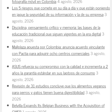
fotografía móvil en Colombia
4 agosto, 2026
Los 5 riesgos que comete en su día a día y que están poniendo
en jaque la seguridad de su información y la de su empresa
3
agosto, 2026
Disciplina, pensamiento crítico y memoria: las bases de la
educación tradicional que siguen vigentes en la era digital
3
agosto, 2026
Mallplaza apuesta por Colombia: anuncia acuerdo vinculante
con Pactia para adquirir ocho centros comerciales
3 agosto,
2026
ASUS refuerza su compromiso con la calidad e incrementa a 2
años la garantía estándar en sus laptops de consumo
3
agosto, 2026
Revisión de 31 estudios concluye que los alimentos veganos
para perros y gatos tienen buena digestibilidad
3 agosto,
2026
Belvilla Expands Its Belgian Business with the Acquisition of
GMFB
1 agosto, 2026