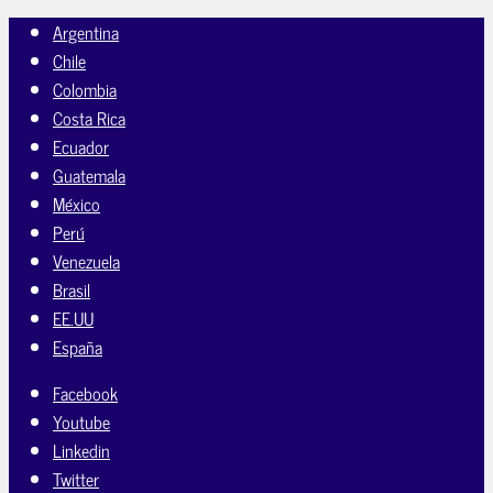
Argentina
Chile
Colombia
Costa Rica
Ecuador
Guatemala
México
Perú
Venezuela
Brasil
EE.UU
España
Facebook
Youtube
Linkedin
Twitter