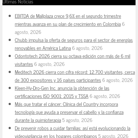
Últimas Noticias
EBITDA de Mallplaza crece 9,6% en el segundo trimestre
mientras avanza en su plan de crecimiento en Colombia
6
agosto, 2026
Chubb impulsa la oferta de seguros para el sector de energías
renovables en América Latina
6 agosto, 2026
Odontotech 2026 cierra su octava edición con más de 6 mil
visitantes
6 agosto, 2026
Meditech 2026 cierra con cifra récord: 12.700 visitantes, cerca
de 300 expositores y 16 países participantes
6 agosto, 2026
Kleen-Hy-Dro-Gen Inc. anuncia la obtención de las
certificaciones ISO 9001: 2015 y TSSA
6 agosto, 2026
Más que tratar el cáncer: Clínica del Country incorpora
tecnología que ayuda a preservar el cabello y la confianza
durante la quimioterapia
5 agosto, 2026
De prevenir robos a cuidar familias: así está evolucionando la
videovigilancia en los hogares colombianos
5 agosto, 2026