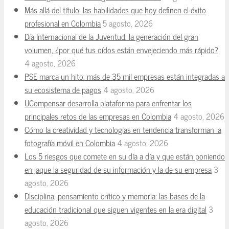
Más allá del título: las habilidades que hoy definen el éxito
profesional en Colombia
5 agosto, 2026
Día Internacional de la Juventud: la generación del gran
volumen, ¿por qué tus oídos están envejeciendo más rápido?
4 agosto, 2026
PSE marca un hito: más de 35 mil empresas están integradas a
su ecosistema de pagos
4 agosto, 2026
UCompensar desarrolla plataforma para enfrentar los
principales retos de las empresas en Colombia
4 agosto, 2026
Cómo la creatividad y tecnologías en tendencia transforman la
fotografía móvil en Colombia
4 agosto, 2026
Los 5 riesgos que comete en su día a día y que están poniendo
en jaque la seguridad de su información y la de su empresa
3
agosto, 2026
Disciplina, pensamiento crítico y memoria: las bases de la
educación tradicional que siguen vigentes en la era digital
3
agosto, 2026