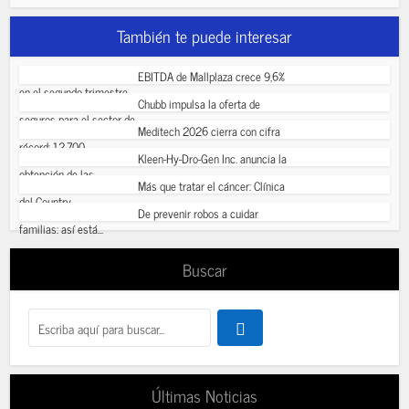
También te puede interesar
EBITDA de Mallplaza crece 9,6%
en el segundo trimestre...
Chubb impulsa la oferta de
seguros para el sector de...
Meditech 2026 cierra con cifra
récord: 12.700...
Kleen-Hy-Dro-Gen Inc. anuncia la
obtención de las...
Más que tratar el cáncer: Clínica
del Country...
De prevenir robos a cuidar
familias: así está...
Buscar
Últimas Noticias