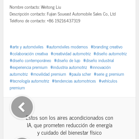
Nombre contacto: Weitong Liu
Descripción contacto: Fujian Soueast Automobile Sales Co., Ltd
Teléfono de contacto: +86 19216437319
arte y automóviles
automóviles modernos
branding creativo
colaboración creativa
creatividad automotriz
diseño automotriz
diseño contemporáneo
diseño de lujo
diseño industrial
experiencia premium
industria automotriz
innovación
automotriz
movilidad premium
paula scher
serie g premium
tecnología automotriz
tendencias automotrices
vehículos
premium
Estos son los aires acondicionados con
IA, que prometen reducción de energía
y cuidado del bienestar físico