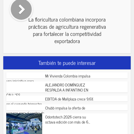
La floricultura colombiana incorpora
prácticas de agricultura regenerativa
para fortalecer la competitividad
exportadora
También te puede interesar
Mi Vivienda Colombia impulsa
una iniciativa para...
ALEJANDRO DOMÍNGUEZ
RESPALDA A INFANTINO EN
CALI: «ES...
EBITDA de Mallplaza crece 9,6%
en el segundo trimestre...
Chubb impulsa la oferta de
seguros para el sector de...
Odontotech 2026 cierra su
octava edición con más de 6...