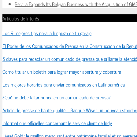
Belvilla Expands Its Belgian Business with the Acquisition of GM
Artículos de interés
Los 9 mejores tips para la limpieza de tu garaje
El Poder de los Comunicados de Prensa en la Construcción de la Reput
5 claves para redactar un comunicado de prensa que sí llame la atenci
Cómo titular un boletín para lograr mayor apertura y cobertura
Los mejores horarios para enviar comunicados en Latinoamérica
¿Qué no debe faltar nunca en un comunicado de prensa?
Article de presse de haute qualité – Banque Wise : un nouveau standard
Informations officielles concernant le service client de Indy
Livret Gold : le maillon manquant entre patrimoine familial et souveraine