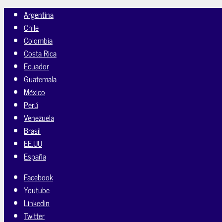
Argentina
Chile
Colombia
Costa Rica
Ecuador
Guatemala
México
Perú
Venezuela
Brasil
EE.UU
España
Facebook
Youtube
Linkedin
Twitter