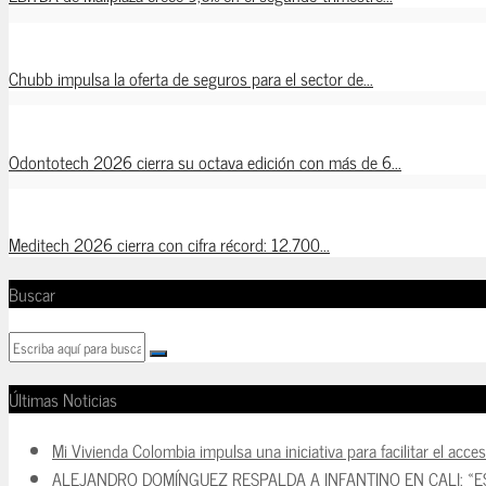
Chubb impulsa la oferta de seguros para el sector de...
Odontotech 2026 cierra su octava edición con más de 6...
Meditech 2026 cierra con cifra récord: 12.700...
Buscar
Últimas Noticias
Mi Vivienda Colombia impulsa una iniciativa para facilitar el acce
ALEJANDRO DOMÍNGUEZ RESPALDA A INFANTINO EN CALI: «E