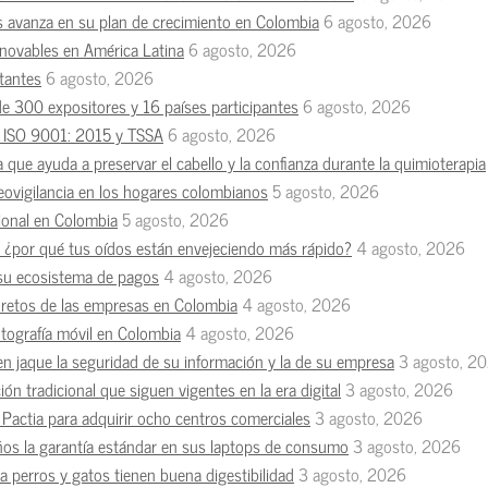
s avanza en su plan de crecimiento en Colombia
6 agosto, 2026
enovables en América Latina
6 agosto, 2026
tantes
6 agosto, 2026
de 300 expositores y 16 países participantes
6 agosto, 2026
es ISO 9001: 2015 y TSSA
6 agosto, 2026
a que ayuda a preservar el cabello y la confianza durante la quimioterapia
deovigilancia en los hogares colombianos
5 agosto, 2026
esional en Colombia
5 agosto, 2026
n, ¿por qué tus oídos están envejeciendo más rápido?
4 agosto, 2026
 su ecosistema de pagos
4 agosto, 2026
s retos de las empresas en Colombia
4 agosto, 2026
otografía móvil en Colombia
4 agosto, 2026
en jaque la seguridad de su información y la de su empresa
3 agosto, 2
ón tradicional que siguen vigentes en la era digital
3 agosto, 2026
Pactia para adquirir ocho centros comerciales
3 agosto, 2026
ños la garantía estándar en sus laptops de consumo
3 agosto, 2026
 perros y gatos tienen buena digestibilidad
3 agosto, 2026