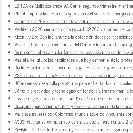
EBITDA de Mallplaza crece 9,6% en el segundo trimestre mientra
Chubb impulsa la oferta de seguros para el sector de energías r
Odontotech 2026 cierra su octava edición con más de 6 mil visi
Meditech 2026 cierra con cifra récord: 12.700 visitantes, cerca 
Kleen-Hy-Dro-Gen Inc. anuncia la obtención de las certificacion
Más que tratar el cáncer: Clínica del Country incorpora tecnologí
De prevenir robos a cuidar familias: así está evolucionando la vi
Más allá del título: las habilidades que hoy definen el éxito prof
Día Internacional de la Juventud: la generación del gran volume
PSE marca un hito: más de 35 mil empresas están integradas a
UCompensar desarrolla plataforma para enfrentar los principale
Cómo la creatividad y tecnologías en tendencia transforman la f
Los 5 riesgos que comete en su día a día y que están poniendo 
Disciplina, pensamiento crítico y memoria: las bases de la educaci
Mallplaza apuesta por Colombia: anuncia acuerdo vinculante con 
ASUS refuerza su compromiso con la calidad e incrementa a 2 a
Revisión de 31 estudios concluye que los alimentos veganos para