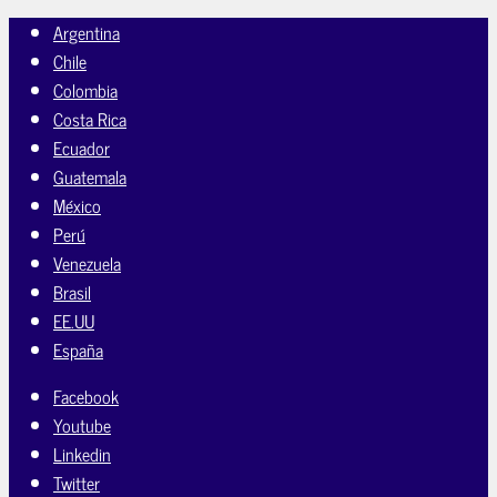
Argentina
Chile
Colombia
Costa Rica
Ecuador
Guatemala
México
Perú
Venezuela
Brasil
EE.UU
España
Facebook
Youtube
Linkedin
Twitter