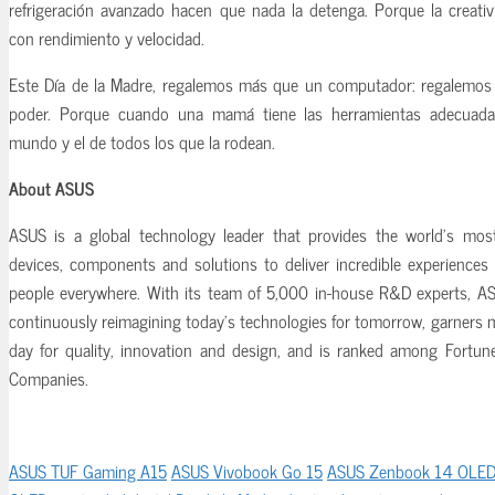
refrigeración avanzado hacen que nada la detenga. Porque la creati
con rendimiento y velocidad.
Este Día de la Madre, regalemos más que un computador: regalemos a
poder. Porque cuando una mamá tiene las herramientas adecuada
mundo y el de todos los que la rodean.
About ASUS
ASUS is a global technology leader that provides the world’s most 
devices, components and solutions to deliver incredible experiences 
people everywhere. With its team of 5,000 in-house R&D experts, AS
continuously reimagining today’s technologies for tomorrow, garners 
day for quality, innovation and design, and is ranked among Fortun
Companies.
ASUS TUF Gaming A15
ASUS Vivobook Go 15
ASUS Zenbook 14 OLE