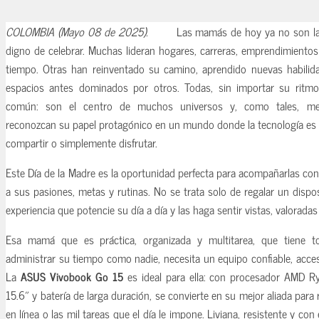
COLOMBIA (Mayo 08 de 2025).
Las mamás de hoy ya no son las
digno de celebrar. Muchas lideran hogares, carreras, emprendimiento
tiempo. Otras han reinventado su camino, aprendido nuevas habili
espacios antes dominados por otros. Todas, sin importar su ritmo 
común: son el centro de muchos universos y, como tales, me
reconozcan su papel protagónico en un mundo donde la tecnología es c
compartir o simplemente disfrutar.
Este Día de la Madre es la oportunidad perfecta para acompañarlas co
a sus pasiones, metas y rutinas. No se trata solo de regalar un dispos
experiencia que potencie su día a día y las haga sentir vistas, valorad
Esa mamá que es práctica, organizada y multitarea, que tiene t
administrar su tiempo como nadie, necesita un equipo confiable, accesib
La
ASUS Vivobook Go 15
es ideal para ella: con procesador AMD Ry
15.6″ y batería de larga duración, se convierte en su mejor aliada para 
en línea o las mil tareas que el día le impone. Liviana, resistente y con 