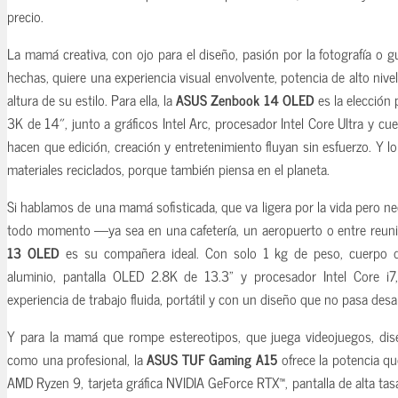
precio.
La mamá creativa, con ojo para el diseño, pasión por la fotografía o gu
hechas, quiere una experiencia visual envolvente, potencia de alto nive
altura de su estilo. Para ella, la
ASUS Zenbook 14 OLED
es la elección 
3K de 14″, junto a gráficos Intel Arc, procesador Intel Core Ultra y cu
hacen que edición, creación y entretenimiento fluyan sin esfuerzo. Y lo
materiales reciclados, porque también piensa en el planeta.
Si hablamos de una mamá sofisticada, que va ligera por la vida pero ne
todo momento —ya sea en una cafetería, un aeropuerto o entre reuni
13 OLED
es su compañera ideal. Con solo 1 kg de peso, cuerpo d
aluminio, pantalla OLED 2.8K de 13.3” y procesador Intel Core i7
experiencia de trabajo fluida, portátil y con un diseño que no pasa desa
Y para la mamá que rompe estereotipos, que juega videojuegos, dis
como una profesional, la
ASUS TUF Gaming A15
ofrece la potencia qu
AMD Ryzen 9, tarjeta gráfica NVIDIA GeForce RTX™, pantalla de alta tas