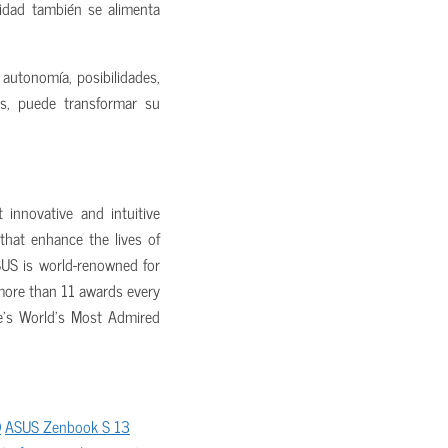
vidad también se alimenta
utonomía, posibilidades,
s, puede transformar su
innovative and intuitive
that enhance the lives of
US is world-renowned for
more than 11 awards every
e’s World’s Most Admired
D
ASUS Zenbook S 13