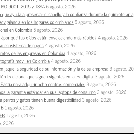
es ISO 9001: 2015 y TSSA
6 agosto, 2026
a que ayuda a preservar el cabello y la confianza durante la quimioterapia
deovigilancia en los hogares colombianos
5 agosto, 2026
esional en Colombia
5 agosto, 2026
n, ¿por qué tus oídos están envejeciendo más rápido?
4 agosto, 2026
 su ecosistema de pagos
4 agosto, 2026
s retos de las empresas en Colombia
4 agosto, 2026
otografía móvil en Colombia
4 agosto, 2026
en jaque la seguridad de su información y la de su empresa
3 agosto, 2
ón tradicional que siguen vigentes en la era digital
3 agosto, 2026
Pactia para adquirir ocho centros comerciales
3 agosto, 2026
ños la garantía estándar en sus laptops de consumo
3 agosto, 2026
 perros y gatos tienen buena digestibilidad
3 agosto, 2026
FB
1 agosto, 2026
MFB
1 agosto, 2026
io, 2026