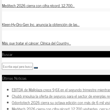
Meditech 2026 cierra con cifra récord: 12.700...
Kleen-Hy-Dro-Gen Inc. anuncia la obtención de las...
Más que tratar el cáncer: Clínica del Country...
Buscar
Últimas Noticias
EBITDA de Mallplaza crece 9,6% en el segundo trimestre mientra
Chubb impulsa la oferta de seguros para el sector de energías r
Odontotech 2026 cierra su octava edición con más de 6 mil visi
Meditech 2026 cierra con cifra récord: 12.700 visitantes, cerca 