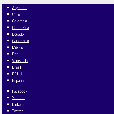
Argentina
Chile
Colombia
Costa Rica
Ecuador
Guatemala
México
Perú
Venezuela
Brasil
EE.UU
España
Facebook
Youtube
Linkedin
Twitter