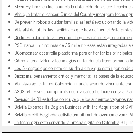
Kleen-Hy-Dro-Gen Inc. anuncia la obtención de las certificacion
Más que tratar el cáncer: Clínica del Country incorpora tecnologí
De prevenir robos a cuidar familias: así está evolucionando la vi
Más allá del título: las habilidades que hoy definen el éxito prof
Día Internacional de la Juventud: la generación del gran volume
PSE marca un hito: más de 35 mil empresas están integradas a
UCompensar desarrolla plataforma para enfrentar los principale
Cómo la creatividad y tecnologías en tendencia transforman la f
Los 5 riesgos que comete en su día a día y que están poniendo 
Disciplina, pensamiento crítico y memoria: las bases de la educaci
Mallplaza apuesta por Colombia: anuncia acuerdo vinculante con 
ASUS refuerza su compromiso con la calidad e incrementa a 2 a
Revisión de 31 estudios concluye que los alimentos veganos para
Belvilla Expands Its Belgian Business with the Acquisition of GM
Belvilla breidt Belgische activiteiten uit met de overname van G
La tecnología está cerrando la brecha digital en Colombia
31 jul