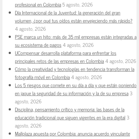
profesional en Colombia
5 agosto, 2026
Día Internacional de la Juventud: la generación del gran
volumen, ¿por qué tus oídos están envejeciendo más rápido?
4 agosto, 2026
PSE marca un hito: más de 35 mil empresas están integradas a
su ecosistema de pagos
4 agosto, 2026
UCompensar desarrolla plataforma para enfrentar los
principales retos de las empresas en Colombia
4 agosto, 2026
Cómo la creatividad y tecnologías en tendencia transforman la
fotografía móvil en Colombia
4 agosto, 2026
Los 5 riesgos que comete en su día a día y que están poniendo
en jaque la seguridad de su información y la de su empresa
3
agosto, 2026
Disciplina, pensamiento crítico y memoria: las bases de la
educación tradicional que siguen vigentes en la era digital
3
agosto, 2026
Mallplaza apuesta por Colombia: anuncia acuerdo vinculante