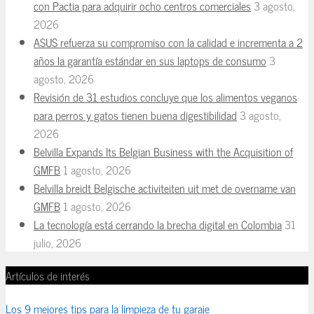
con Pactia para adquirir ocho centros comerciales
3 agosto,
2026
ASUS refuerza su compromiso con la calidad e incrementa a 2
años la garantía estándar en sus laptops de consumo
3
agosto, 2026
Revisión de 31 estudios concluye que los alimentos veganos
para perros y gatos tienen buena digestibilidad
3 agosto,
2026
Belvilla Expands Its Belgian Business with the Acquisition of
GMFB
1 agosto, 2026
Belvilla breidt Belgische activiteiten uit met de overname van
GMFB
1 agosto, 2026
La tecnología está cerrando la brecha digital en Colombia
31
julio, 2026
Artículos de interés
Los 9 mejores tips para la limpieza de tu garaje