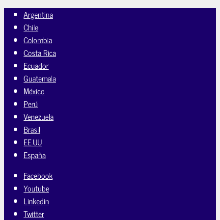
Argentina
Chile
Colombia
Costa Rica
Ecuador
Guatemala
México
Perú
Venezuela
Brasil
EE.UU
España
Facebook
Youtube
Linkedin
Twitter