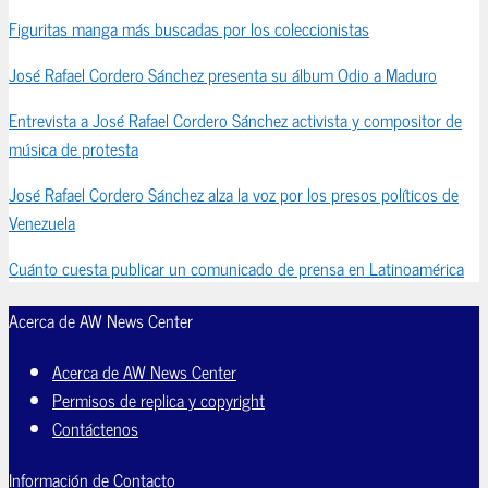
Figuritas manga más buscadas por los coleccionistas
José Rafael Cordero Sánchez presenta su álbum Odio a Maduro
Entrevista a José Rafael Cordero Sánchez activista y compositor de
música de protesta
José Rafael Cordero Sánchez alza la voz por los presos políticos de
Venezuela
Cuánto cuesta publicar un comunicado de prensa en Latinoamérica
Acerca de AW News Center
Acerca de AW News Center
Permisos de replica y copyright
Contáctenos
Información de Contacto