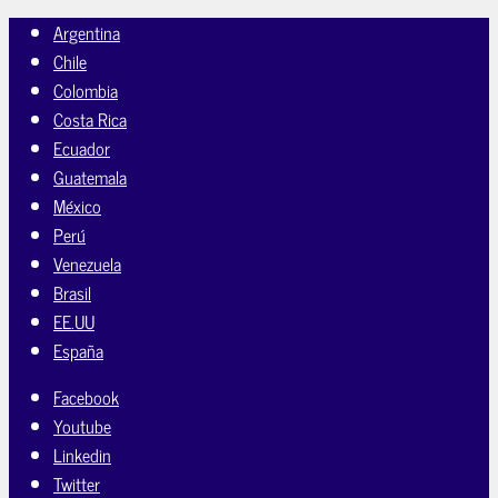
Argentina
Chile
Colombia
Costa Rica
Ecuador
Guatemala
México
Perú
Venezuela
Brasil
EE.UU
España
Facebook
Youtube
Linkedin
Twitter