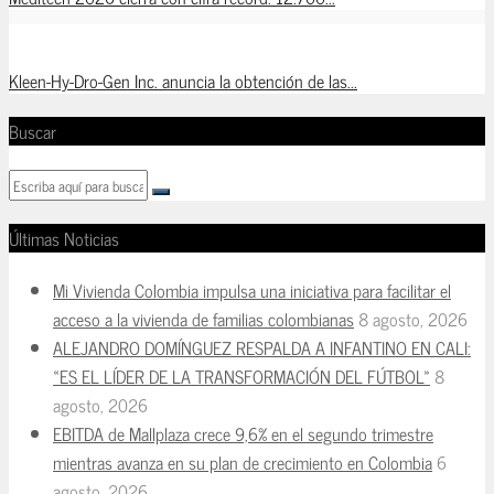
Kleen-Hy-Dro-Gen Inc. anuncia la obtención de las...
Buscar
Últimas Noticias
Mi Vivienda Colombia impulsa una iniciativa para facilitar el
acceso a la vivienda de familias colombianas
8 agosto, 2026
ALEJANDRO DOMÍNGUEZ RESPALDA A INFANTINO EN CALI:
«ES EL LÍDER DE LA TRANSFORMACIÓN DEL FÚTBOL»
8
agosto, 2026
EBITDA de Mallplaza crece 9,6% en el segundo trimestre
mientras avanza en su plan de crecimiento en Colombia
6
agosto, 2026