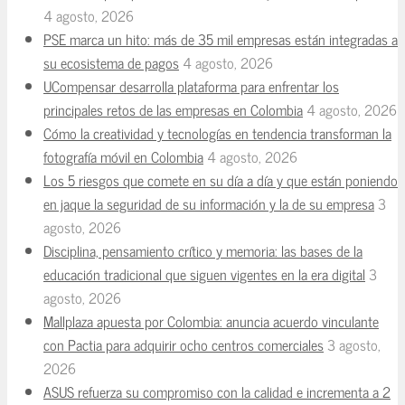
4 agosto, 2026
PSE marca un hito: más de 35 mil empresas están integradas a
su ecosistema de pagos
4 agosto, 2026
UCompensar desarrolla plataforma para enfrentar los
principales retos de las empresas en Colombia
4 agosto, 2026
Cómo la creatividad y tecnologías en tendencia transforman la
fotografía móvil en Colombia
4 agosto, 2026
Los 5 riesgos que comete en su día a día y que están poniendo
en jaque la seguridad de su información y la de su empresa
3
agosto, 2026
Disciplina, pensamiento crítico y memoria: las bases de la
educación tradicional que siguen vigentes en la era digital
3
agosto, 2026
Mallplaza apuesta por Colombia: anuncia acuerdo vinculante
con Pactia para adquirir ocho centros comerciales
3 agosto,
2026
ASUS refuerza su compromiso con la calidad e incrementa a 2