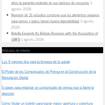
años la garantía estándar en sus laptops de consumo
3
agosto, 2026
Revisión de 31 estudios concluye que los alimentos veganos
para perros y gatos tienen buena digestibilidad
3 agosto,
2026
Belvilla Expands Its Belgian Business with the Acquisition of
GMFB
1 agosto, 2026
Artículos de interés
Los 9 mejores tips para la limpieza de tu garaje
El Poder de los Comunicados de Prensa en la Construcción de la
Reputación Digital
5 claves para redactar un comunicado de prensa que sí llame la
atención
Cómo titular un boletín para lograr mayor apertura y cobertura