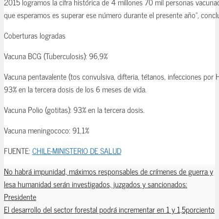
2015 logramos la cifra histórica de 4 millones 70 mil personas vacunada
que esperamos es superar ese número durante el presente año”, concl
Coberturas logradas
Vacuna BCG (Tuberculosis): 96,9%
Vacuna pentavalente (tos convulsiva, difteria, tétanos, infecciones por H.
93% en la tercera dosis de los 6 meses de vida.
Vacuna Polio (gotitas): 93% en la tercera dosis.
Vacuna meningococo: 91,1%
FUENTE:
CHILE-MINISTERIO DE SALUD
No habrá impunidad, máximos responsables de crímenes de guerra y
lesa humanidad serán investigados, juzgados y sancionados:
Presidente
El desarrollo del sector forestal podrá incrementar en 1 y 1,5porciento