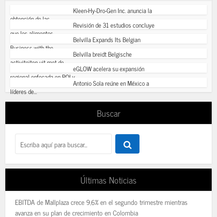
Kleen-Hy-Dro-Gen Inc. anuncia la
obtención de las...
Revisión de 31 estudios concluye
que los alimentos...
Belvilla Expands Its Belgian
Business with the...
Belvilla breidt Belgische
activiteiten uit met de...
eGLOW acelera su expansión
regional enfocada en ROI y...
Antonio Sola reúne en México a
líderes de...
Buscar
Últimas Noticias
EBITDA de Mallplaza crece 9,6% en el segundo trimestre mientras
avanza en su plan de crecimiento en Colombia