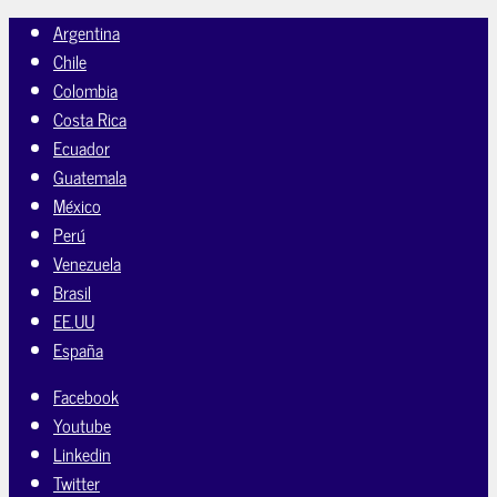
Argentina
Chile
Colombia
Costa Rica
Ecuador
Guatemala
México
Perú
Venezuela
Brasil
EE.UU
España
Facebook
Youtube
Linkedin
Twitter