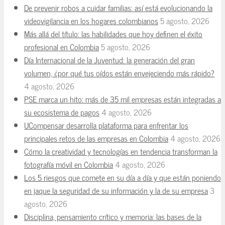
De prevenir robos a cuidar familias: así está evolucionando la
videovigilancia en los hogares colombianos
5 agosto, 2026
Más allá del título: las habilidades que hoy definen el éxito
profesional en Colombia
5 agosto, 2026
Día Internacional de la Juventud: la generación del gran
volumen, ¿por qué tus oídos están envejeciendo más rápido?
4 agosto, 2026
PSE marca un hito: más de 35 mil empresas están integradas a
su ecosistema de pagos
4 agosto, 2026
UCompensar desarrolla plataforma para enfrentar los
principales retos de las empresas en Colombia
4 agosto, 2026
Cómo la creatividad y tecnologías en tendencia transforman la
fotografía móvil en Colombia
4 agosto, 2026
Los 5 riesgos que comete en su día a día y que están poniendo
en jaque la seguridad de su información y la de su empresa
3
agosto, 2026
Disciplina, pensamiento crítico y memoria: las bases de la