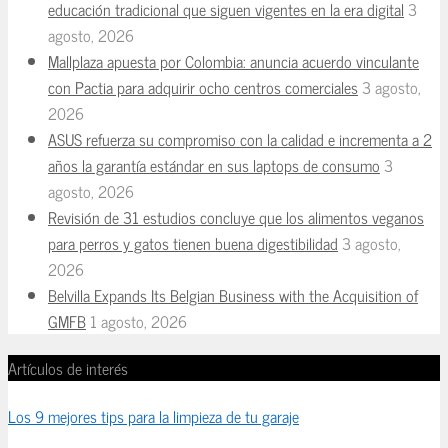
educación tradicional que siguen vigentes en la era digital
3
agosto, 2026
Mallplaza apuesta por Colombia: anuncia acuerdo vinculante
con Pactia para adquirir ocho centros comerciales
3 agosto,
2026
ASUS refuerza su compromiso con la calidad e incrementa a 2
años la garantía estándar en sus laptops de consumo
3
agosto, 2026
Revisión de 31 estudios concluye que los alimentos veganos
para perros y gatos tienen buena digestibilidad
3 agosto,
2026
Belvilla Expands Its Belgian Business with the Acquisition of
GMFB
1 agosto, 2026
Artículos de interés
Los 9 mejores tips para la limpieza de tu garaje