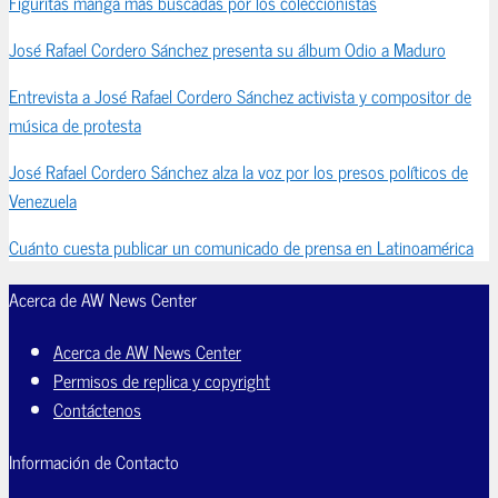
Figuritas manga más buscadas por los coleccionistas
José Rafael Cordero Sánchez presenta su álbum Odio a Maduro
Entrevista a José Rafael Cordero Sánchez activista y compositor de
música de protesta
José Rafael Cordero Sánchez alza la voz por los presos políticos de
Venezuela
Cuánto cuesta publicar un comunicado de prensa en Latinoamérica
Acerca de AW News Center
Acerca de AW News Center
Permisos de replica y copyright
Contáctenos
Información de Contacto